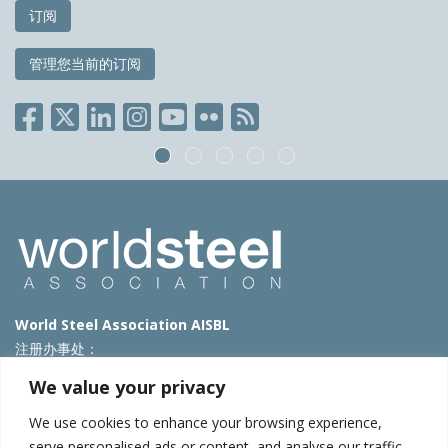
订阅
管理您当前的订阅
World Steel Association AISBL
注册办事处：
Avenue de Tervueren 270 – 1150 Brussels – Belgium
We value your privacy
T: +32 2 702 89 00 – E:
steel@worldsteel.org
We use cookies to enhance your browsing experience,
北京代表处
serve personalised ads or content, and analyse our traffic.