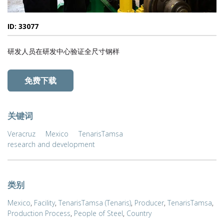
ID: 33077
研发人员在研发中心验证全尺寸钢样
免费下载
关键词
Veracruz
Mexico
TenarisTamsa
research and development
类别
Mexico
,
Facility
,
TenarisTamsa (Tenaris)
,
Producer
,
TenarisTamsa
,
Production Process
,
People of Steel
,
Country