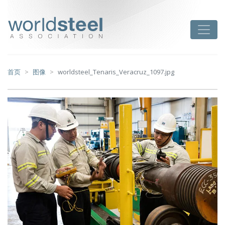
跳
至
worldsteel
Toggle
主
要
内
容
首页
图像
worldsteel_Tenaris_Veracruz_1097.jpg