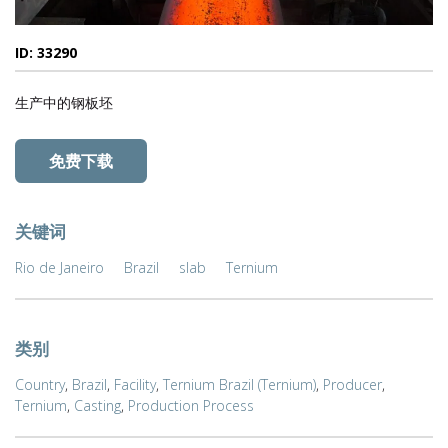
ID: 33290
生产中的钢板坯
免费下载
关键词
Rio de Janeiro
Brazil
slab
Ternium
类别
Country
,
Brazil
,
Facility
,
Ternium Brazil (Ternium)
,
Producer
,
Ternium
,
Casting
,
Production Process