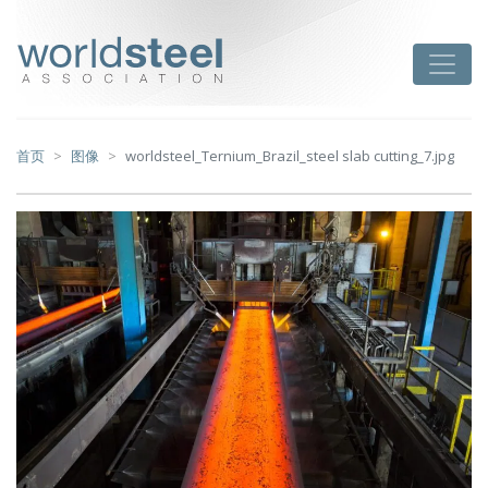
跳
至
worldsteel
Toggle
主
要
内
容
首页
图像
worldsteel_Ternium_Brazil_steel slab cutting_7.jpg