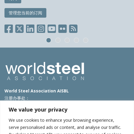
管理您当前的订阅
World Steel Association AISBL
注册办事处：
Avenue de Tervueren 270 – 1150 Brussels – Belgium
We value your privacy
T: +32 2 702 89 00 – E:
steel@worldsteel.org
We use cookies to enhance your browsing experience,
北京代表处
serve personalised ads or content, and analyse our traffic.