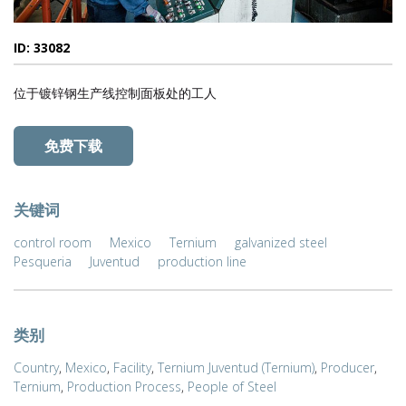
ID: 33082
位于镀锌钢生产线控制面板处的工人
免费下载
关键词
control room
Mexico
Ternium
galvanized steel
Pesqueria
Juventud
production line
类别
Country
,
Mexico
,
Facility
,
Ternium Juventud (Ternium)
,
Producer
,
Ternium
,
Production Process
,
People of Steel