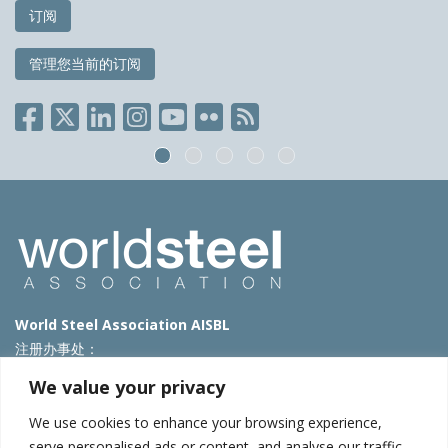
订阅
管理您当前的订阅
World Steel Association AISBL
注册办事处：
Avenue de Tervueren 270 – 1150 Brussels – Belgium
We value your privacy
T: +32 2 702 89 00 – E:
steel@worldsteel.org
We use cookies to enhance your browsing experience,
北京代表处
serve personalised ads or content, and analyse our traffic.