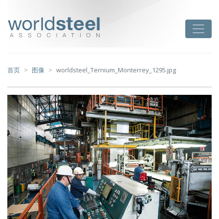
跳
至
worldsteel
Toggle
主
要
内
容
首页
图像
worldsteel_Ternium_Monterrey_1295.jpg