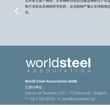
世界各主要产钢国。世界钢铁协会会员覆盖钢铁生产企
铁行业协会及钢铁研究机构，会员粗钢产量占全球粗钢总
右。
Previous
World Steel Association AISBL
注册办事处：
Avenue de Tervueren 270 – 1150 Brussels – Belgium
T: +32 2 702 89 00 – E:
steel@worldsteel.org
© 2025 worldsteel
|
使用条款
|
隐私政策
|
COOKIE政