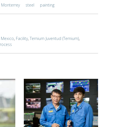
Monterrey
steel
painting
,
Mexico
,
Facility
,
Ternium Juventud (Ternium)
,
rocess