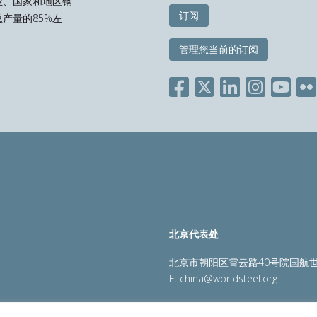
业、国家和地区钢
订阅
产量的85%左
管理您当前的订阅
北京代表处
北京市朝阳区霄云路40号院国航世
E:
china@worldsteel.org
策
|
销售政策
|
网站地图
|
constructsteel.org
|
steeluniversi