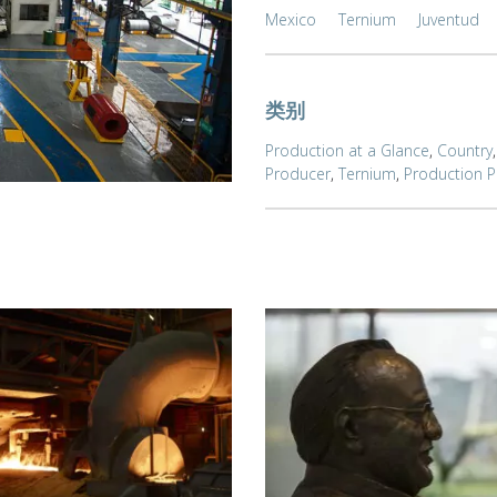
Mexico
Ternium
Juventud
类别
Production at a Glance
,
Country
Producer
,
Ternium
,
Production P