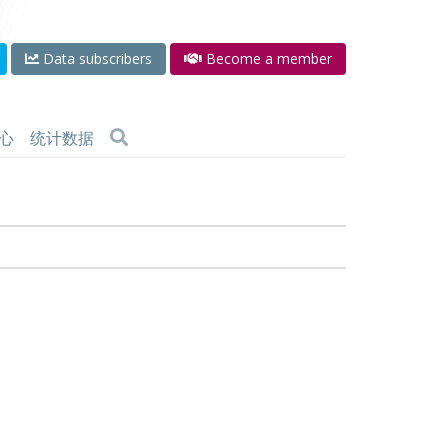
Data subscribers
Become a member
心
统计数据