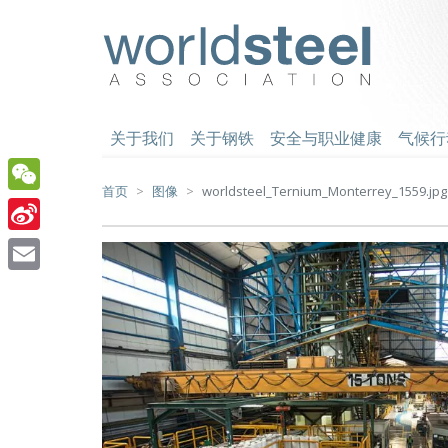
跳
至
worldsteel
主
要
内
容
关于我们
关于钢铁
安全与职业健康
气候行
首页
图像
worldsteel_Ternium_Monterrey_1559.jpg
WeChat
Sina
Weibo
Email