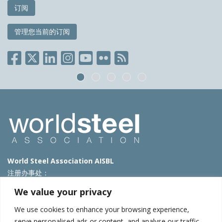
订阅
管理您当前的订阅
World Steel Association AISBL
注册办事处：
Avenue de Tervueren 270 – 1150 Brussels – Belgium
We value your privacy
T: +32 2 702 89 00 – E:
steel@worldsteel.org
We use cookies to enhance your browsing experience,
北京代表处
serve personalised ads or content, and analyse our traffic.