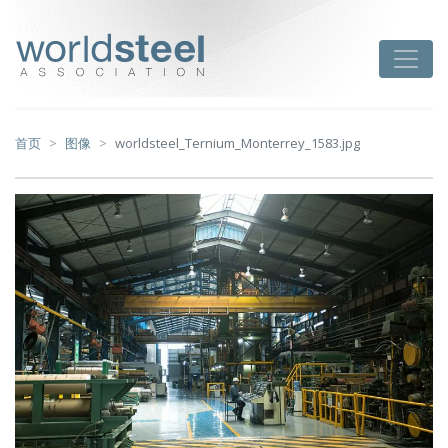
跳
至
worldsteel
Toggle
主
要
内
容
首页
图像
worldsteel_Ternium_Monterrey_1583.jpg