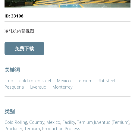
ID: 33106
冷轧机内部视图
免费下载
关键词
strip
cold-rolled steel
Mexico
Ternium
flat steel
Pesqueria
Juventud
Monterrey
类别
Cold Rolling
,
Country
,
Mexico
,
Facility
,
Ternium Juventud (Ternium)
,
Producer
,
Ternium
,
Production Process