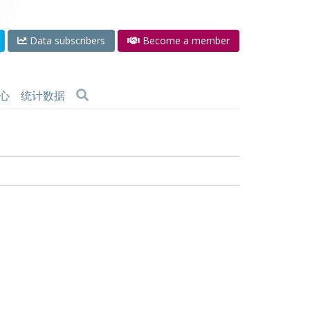
Data subscribers
Become a member
心
统计数据