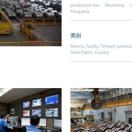
production line
Monterrey
Pesqueria
类别
Mexico
,
Facility
,
Ternium Juventud
Steel Plants
,
Country