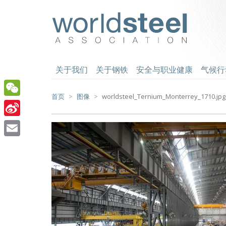
跳
至
worldsteel
主
要
内
容
关于我们
关于钢铁
安全与职业健康
气候行
首页
图像
worldsteel_Ternium_Monterrey_1710.jpg
WeChat
Sina
Weibo
Email