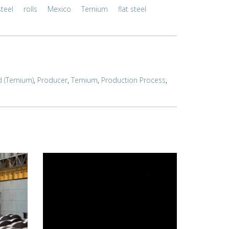
steel
rolls
Mexico
Ternium
flat steel
 (Ternium)
,
Producer
,
Ternium
,
Production Process
,