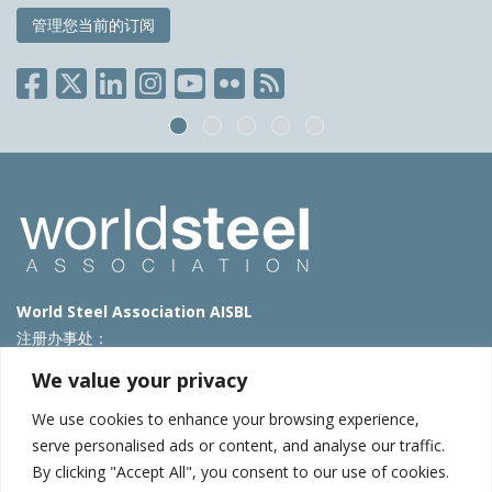
管理您当前的订阅
World Steel Association AISBL
注册办事处：
Avenue de Tervueren 270 – 1150 Brussels – Belgium
We value your privacy
T: +32 2 702 89 00 – E:
steel@worldsteel.org
We use cookies to enhance your browsing experience,
北京代表处
serve personalised ads or content, and analyse our traffic.
By clicking "Accept All", you consent to our use of cookies.
北京市朝阳区霄云路40号院国航世纪大厦1号楼3层3F