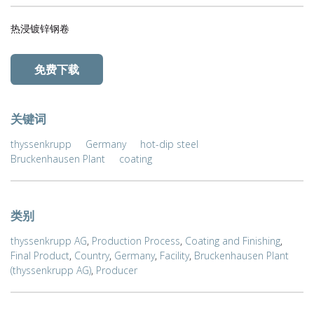
热浸镀锌钢卷
免费下载
关键词
thyssenkrupp
Germany
hot-dip steel
Bruckenhausen Plant
coating
类别
thyssenkrupp AG
,
Production Process
,
Coating and Finishing
,
Final Product
,
Country
,
Germany
,
Facility
,
Bruckenhausen Plant
(thyssenkrupp AG)
,
Producer