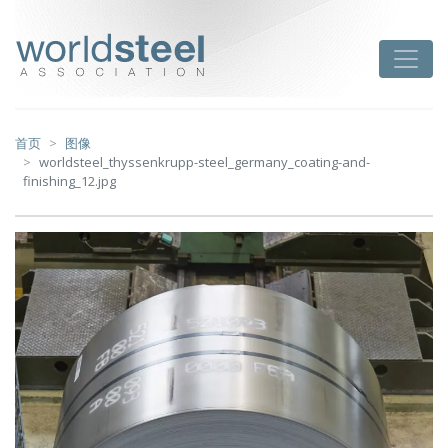
跳
至
worldsteel
Toggle
主
要
内
容
首页
图像
worldsteel_thyssenkrupp-steel_germany_coating-and-
finishing_12.jpg