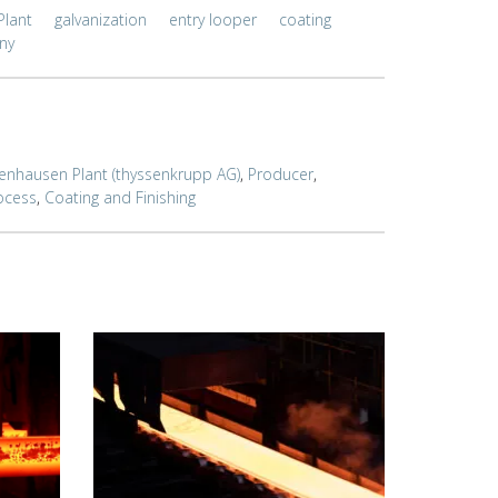
Plant
galvanization
entry looper
coating
ny
enhausen Plant (thyssenkrupp AG)
,
Producer
,
ocess
,
Coating and Finishing