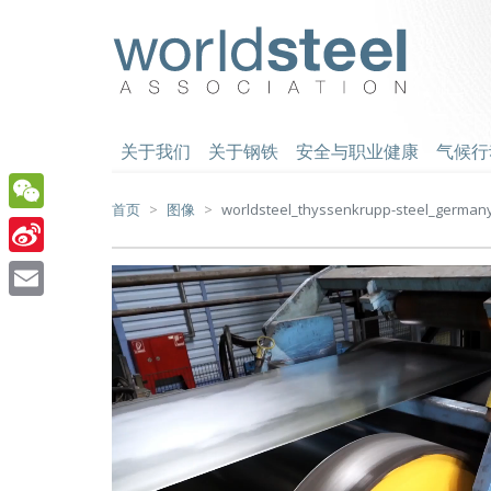
跳
至
worldsteel
主
要
内
容
关于我们
关于钢铁
安全与职业健康
气候行
首页
图像
worldsteel_thyssenkrupp-steel_germany
WeChat
Sina
Weibo
Email