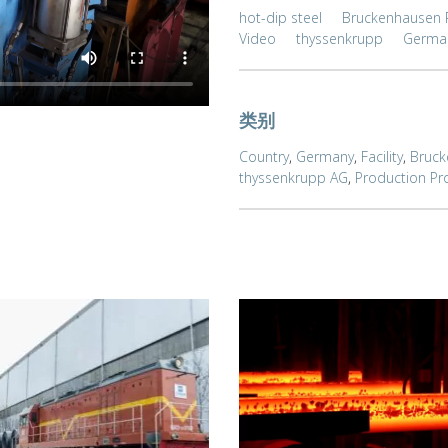
hot-dip steel
Bruckenhausen 
Video
thyssenkrupp
Germa
类别
Country
,
Germany
,
Facility
,
Bruck
thyssenkrupp AG
,
Production Pr