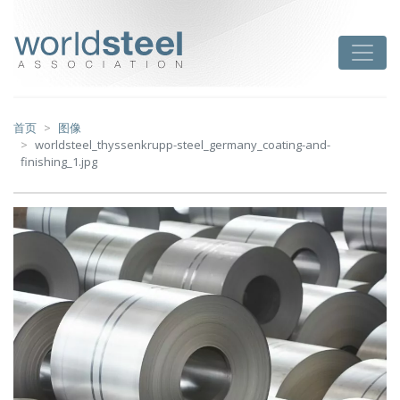
跳
至
worldsteel
Toggle
主
要
内
容
首页
图像
worldsteel_thyssenkrupp-steel_germany_coating-and-
finishing_1.jpg