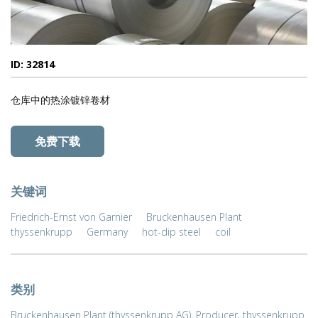
ID: 32814
仓库中的热涂镀锌卷材
免费下载
关键词
Friedrich-Ernst von Garnier
Bruckenhausen Plant
thyssenkrupp
Germany
hot-dip steel
coil
类别
Bruckenhausen Plant (thyssenkrupp AG)
,
Producer
,
thyssenkrupp