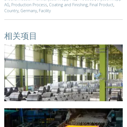
AG
,
Production Process
,
Coating and Finishing
,
Final Product
,
Country
,
Germany
,
Facility
相关项目