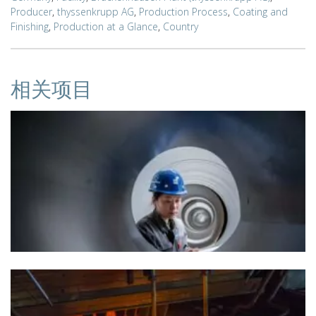
Producer
,
thyssenkrupp AG
,
Production Process
,
Coating and
Finishing
,
Production at a Glance
,
Country
相关项目