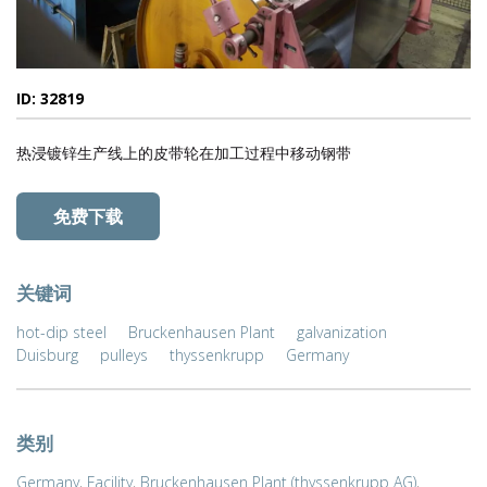
ID: 32819
热浸镀锌生产线上的皮带轮在加工过程中移动钢带
免费下载
关键词
hot-dip steel
Bruckenhausen Plant
galvanization
Duisburg
pulleys
thyssenkrupp
Germany
类别
Germany
,
Facility
,
Bruckenhausen Plant (thyssenkrupp AG)
,