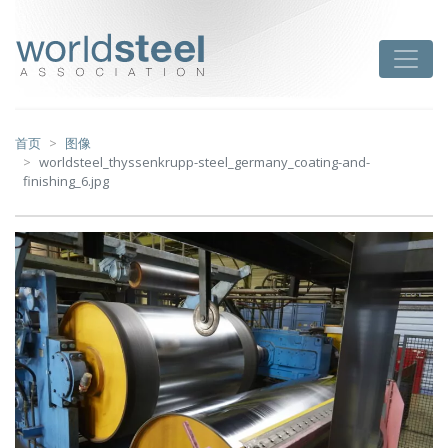
跳
至
worldsteel
Toggle
主
要
内
容
首页
图像
worldsteel_thyssenkrupp-steel_germany_coating-and-
finishing_6.jpg