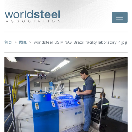
跳
至
worldsteel
Toggle
主
要
内
容
首页
图像
worldsteel_USIMINAS_Brazil_facility laboratory_4.jpg