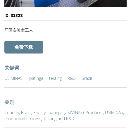
ID: 33328
厂区实验室工人
免费下载
关键词
USIMINAS
Ipatinga
testing
R&D
Brazil
类别
Country
,
Brazil
,
Facility
,
Ipatinga (USIMINAS)
,
Producer
,
USIMINAS
,
Production Process
,
Testing and R&D