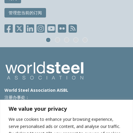
管理您当前的订阅
World Steel Association AISBL
注册办事处：
Avenue de Tervueren 270 – 1150 Brussels – Belgium
We value your privacy
T: +32 2 702 89 00 – E:
steel@worldsteel.org
We use cookies to enhance your browsing experience,
北京代表处
serve personalised ads or content, and analyse our traffic.