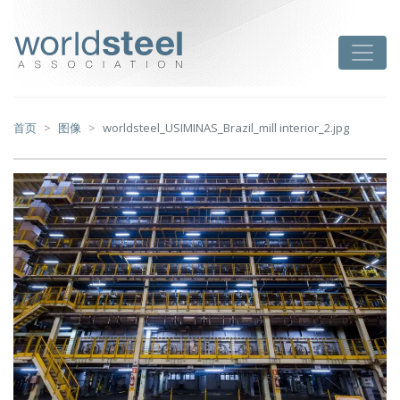
跳
至
worldsteel
Toggle
主
要
内
容
首页
图像
worldsteel_USIMINAS_Brazil_mill interior_2.jpg