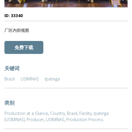
ID: 33340
厂区内部视图
免费下载
关键词
Brazil
USIMINAS
Ipatinga
类别
Production at a Glance
,
Country
,
Brazil
,
Facility
,
Ipatinga
(USIMINAS)
,
Producer
,
USIMINAS
,
Production Process