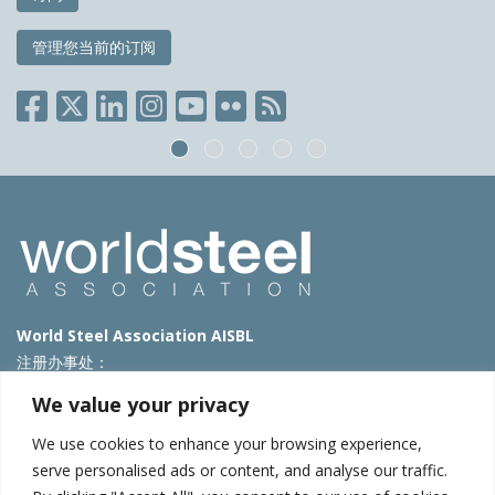
管理您当前的订阅
World Steel Association AISBL
注册办事处：
Avenue de Tervueren 270 – 1150 Brussels – Belgium
We value your privacy
T: +32 2 702 89 00 – E:
steel@worldsteel.org
We use cookies to enhance your browsing experience,
北京代表处
serve personalised ads or content, and analyse our traffic.