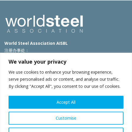
World Steel Association AISBL
注册办事处：
Avenue de Tervueren 270 – 1150 Brussels – Belgium
We value your privacy
T: +32 2 702 89 00 – E:
steel@worldsteel.org
We use cookies to enhance your browsing experience,
北京代表处
serve personalised ads or content, and analyse our traffic.
By clicking "Accept All", you consent to our use of cookies.
北京市朝阳区霄云路40号院国航世纪大厦1号楼3层3F
E:
china@worldsteel.org
© 2025 worldsteel
|
使用条款
|
隐私政策
|
COOKIE政策
|
销售政
Accept All
策
|
网站地图
|
VAT Number BE 0406.597.373
constructsteel.org
|
steeluniversity.org
|
worldautosteel.org
|
Customise
worldstainless.org