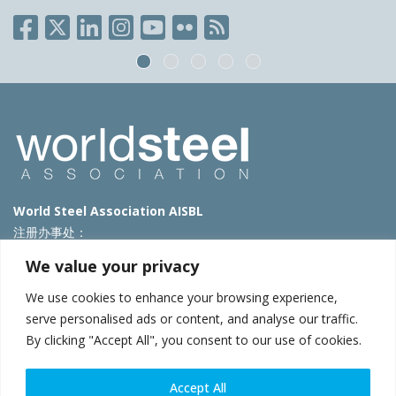
World Steel Association AISBL
注册办事处：
Avenue de Tervueren 270 – 1150 Brussels – Belgium
We value your privacy
T: +32 2 702 89 00 – E:
steel@worldsteel.org
We use cookies to enhance your browsing experience,
北京代表处
serve personalised ads or content, and analyse our traffic.
By clicking "Accept All", you consent to our use of cookies.
北京市朝阳区霄云路40号院国航世纪大厦1号楼3层3F
E:
china@worldsteel.org
© 2025 worldsteel
|
使用条款
|
隐私政策
|
COOKIE政策
|
销售政
Accept All