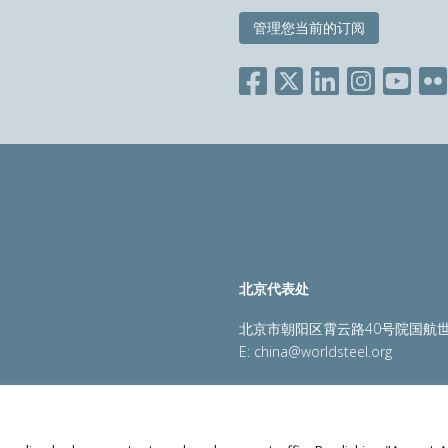
管理您当前的订阅
北京代表处
北京市朝阳区霄云路40号院国航世
E:
china@worldsteel.org
策
|
销售政策
|
网站地图
|
constructsteel.org
|
steeluniversi