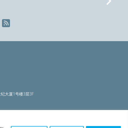
Nex
纪大厦1号楼3层3F
ty.org
|
worldautosteel.org
|
worldstainless.org