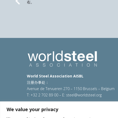
右。
Previous
World Steel Association AISBL
注册办事处：
Avenue de Tervueren 270 – 1150 Brussels – Belgium
T: +32 2 702 89 00 – E:
steel@worldsteel.org
© 2025 worldsteel
|
使用条款
|
隐私政策
|
COOKIE政
We value your privacy
VAT Number BE 0406.597.373