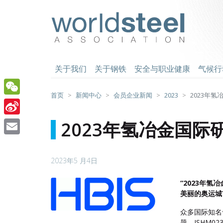
跳
至
worldsteel
主
要
内
容
关于我们
关于钢铁
安全与职业健康
气候行
首页
新闻中心
会员企业新闻
2023
2023年氢冶
WeChat
Sina
2023年氢冶金国际研讨
Weibo
Email
2023年5 月4日
“2023年氢
美丽的奥运城
众多国际知名
题。ISHM