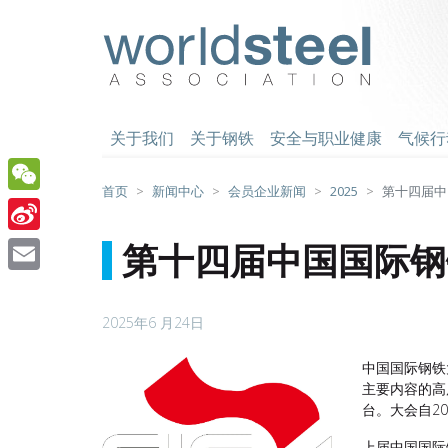
跳
至
worldsteel
主
要
内
容
关于我们
关于钢铁
安全与职业健康
气候行
首页
新闻中心
会员企业新闻
2025
第十四届中国
WeChat
Sina
第十四届中国国际钢铁大
Weibo
Email
2025年6 月24日
中国国际钢铁
主要内容的高
台。大会自2
上届中国国际