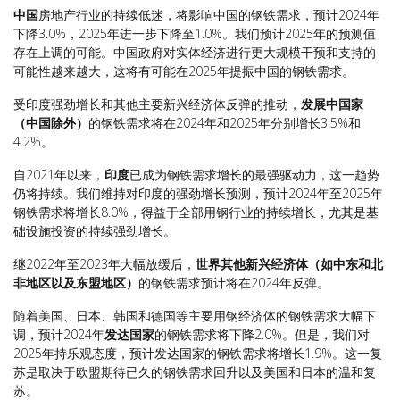
中国
房地产行业的持续低迷，将影响中国的钢铁需求，预计2024年
下降3.0%，2025年进一步下降至1.0%。我们预计2025年的预测值
存在上调的可能。中国政府对实体经济进行更大规模干预和支持的
可能性越来越大，这将有可能在2025年提振中国的钢铁需求。
受印度强劲增长和其他主要新兴经济体反弹的推动，
发展中国家
（中国除外）
的钢铁需求将在2024年和2025年分别增长3.5%和
4.2%。
自2021年以来，
印度
已成为钢铁需求增长的最强驱动力，这一趋势
仍将持续。我们维持对印度的强劲增长预测，预计2024年至2025年
钢铁需求将增长8.0%，得益于全部用钢行业的持续增长，尤其是基
础设施投资的持续强劲增长。
继2022年至2023年大幅放缓后，
世界其他新兴经济体（如中东和北
非地区以及东盟地区）
的钢铁需求预计将在2024年反弹。
随着美国、日本、韩国和德国等主要用钢经济体的钢铁需求大幅下
调，预计2024年
发达国家
的钢铁需求将下降2.0%。但是，我们对
2025年持乐观态度，预计发达国家的钢铁需求将增长1.9%。这一复
苏是取决于欧盟期待已久的钢铁需求回升以及美国和日本的温和复
苏。