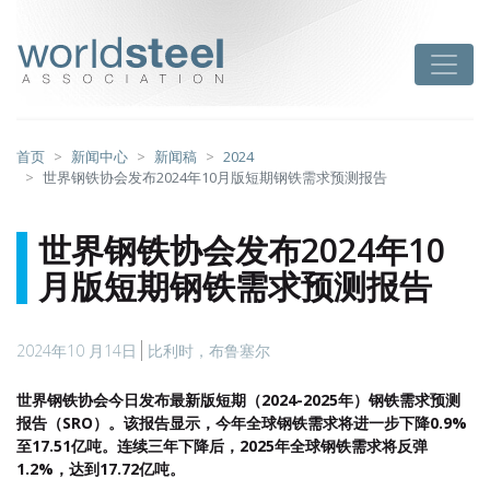
跳
至
worldsteel
Toggle
主
要
内
容
首页
新闻中心
新闻稿
2024
世界钢铁协会发布2024年10月版短期钢铁需求预测报告
世界钢铁协会发布2024年10
月版短期钢铁需求预测报告
2024年10 月14日
比利时，布鲁塞尔
世界钢铁协会今日发布最新版短期（
2024-2025
年）钢铁需求预测
报告（
SRO
）。该报告显示，今年全球钢铁需求将进一步下降
0.9%
至
17.51
亿吨。连续三年下降后，
2025
年全球钢铁需求将反弹
1.2%
，达到
17.72
亿吨。