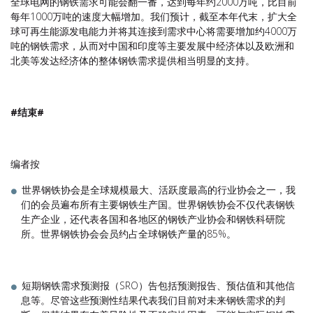
全球电网的钢铁需求可能会翻一番，达到每年约2000万吨，比目前
每年1000万吨的速度大幅增加。我们预计，截至本年代末，扩大全
球可再生能源发电能力并将其连接到需求中心将需要增加约4000万
吨的钢铁需求，从而对中国和印度等主要发展中经济体以及欧洲和
北美等发达经济体的整体钢铁需求提供相当明显的支持。
#
结束
#
编者按
世界钢铁协会是全球规模最大、活跃度最高的行业协会之一，我
们的会员遍布所有主要钢铁生产国。世界钢铁协会不仅代表钢铁
生产企业，还代表各国和各地区的钢铁产业协会和钢铁科研院
所。世界钢铁协会会员约占全球钢铁产量的85%。
短期钢铁需求预测报（SRO）告包括预测报告、预估值和其他信
息等。尽管这些预测性结果代表我们目前对未来钢铁需求的判