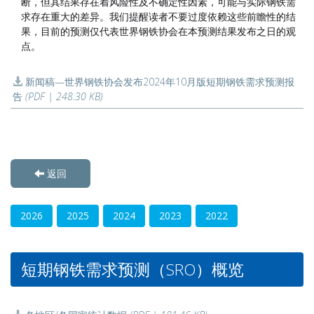
断，但其结果存在着风险性及不确定性因素，可能与实际钢铁需
求存在重大的差异。我们提醒读者不要过度依赖这些前瞻性的结
果，目前的预测仅代表世界钢铁协会在本预测结果发布之日的观
点。
新闻稿—世界钢铁协会发布2024年10月版短期钢铁需求预测报
告
(PDF | 248.30 KB)
返回
2026
2025
2024
2023
2022
短期钢铁需求预测（SRO）概览