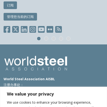
订阅
管理您当前的订阅
World Steel Association AISBL
注册办事处：
Avenue de Tervueren 270 – 1150 Brussels – Belgium
We value your privacy
T: +32 2 702 89 00 – E:
steel@worldsteel.org
We use cookies to enhance your browsing experience,
北京代表处