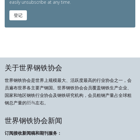
easily unsubscribe at any time.
登记
关于世界钢铁协会
世界钢铁协会是世界上规模最大、活跃度最高的行业协会之一，会
员遍布世界各主要产钢国。世界钢铁协会会员覆盖钢铁生产企业、
国家和地区钢铁行业协会及钢铁研究机构，会员粗钢产量占全球粗
钢总产量的85%左右。
世界钢铁协会新闻
订阅接收新闻稿和期刊服务：