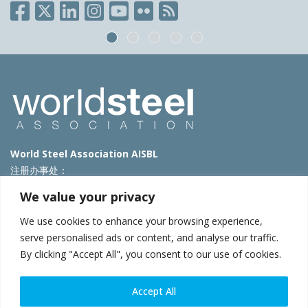
World Steel Association AISBL
注册办事处：
Avenue de Tervueren 270 – 1150 Brussels – Belgium
We value your privacy
T: +32 2 702 89 00 – E:
steel@worldsteel.org
We use cookies to enhance your browsing experience,
北京代表处
serve personalised ads or content, and analyse our traffic.
By clicking "Accept All", you consent to our use of cookies.
北京市朝阳区霄云路40号院国航世纪大厦1号楼3层3F
E:
china@worldsteel.org
© 2025 worldsteel
|
使用条款
|
隐私政策
|
COOKIE政策
|
销售政
Accept All
策
|
网站地图
|
VAT Number BE 0406.597.373