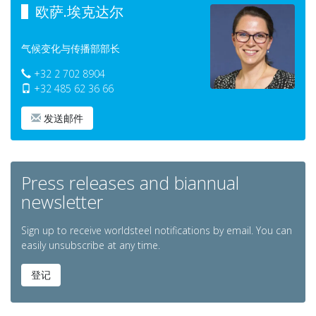
欧萨.埃克达尔
气候变化与传播部部长
+32 2 702 8904
+32 485 62 36 66
发送邮件
Press releases and biannual
newsletter
Sign up to receive worldsteel notifications by email. You can
easily unsubscribe at any time.
登记