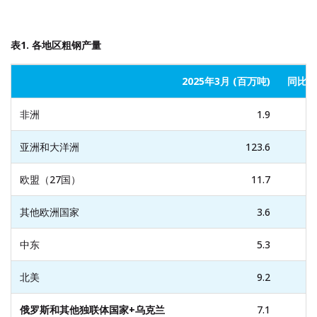
表1. 各地区粗钢产量
2025年3月 (百万吨)
同比(
非洲
1.9
0
亚洲和大洋洲
123.6
3
欧盟（27国）
11.7
0
其他欧洲国家
3.6
-7
中东
5.3
1
北美
9.2
1
俄罗斯和其他独联体国家
+
乌克兰
7.1
-3