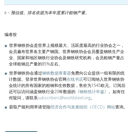
e –
预估值。排名依据为本年度累计粗钢产量
。
编者按
世界钢铁协会是世界上规模最大、活跃度最高的行业协会之一，
会员遍布世界各主要产钢国。世界钢铁协会会员覆盖钢铁生产企
业、国家和地区钢铁行业协会及钢铁研究机构，会员粗钢产量占
全球粗钢总产量的85%左右。
世界钢铁协会通过
钢铁数据查看器
免费向公众提供一组有限的统
计数据。登录世界钢铁协会官网
在线书店
可订阅纳入世界钢铁协
会统计的所有国家的粗钢和生铁数据，售价为1545欧元。订阅后
还可以访问涵盖钢铁行业20年数据的
《钢铁统计年鉴》
。如有任
何疑问，请联系
subscribers@worldsteel.org
。
获取产能利用率请登陆
经济合作与发展组织（OECD）网站
查询。