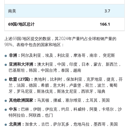
南美
3.7
6
69国/地区总计
166.1
2
上述69国/地区提交的数据，其2024年产量约占全球粗钢产量的
98%。表格中包含的国家和地区：
非洲
：
阿尔及利亚，埃及，利比亚，摩洛哥，南非， 突尼斯
亚洲和大洋洲：
澳大利亚，中国，印度，日本，蒙古、新西兰，
巴基斯坦，韩国，中国台湾，泰国，越南
欧盟
(
27
国
)
：
奥地利，比利时，保加利亚，克罗地亚，捷克，芬
兰，法国，德国，希腊，意大利，卢森堡，荷兰，波兰，葡萄
牙，罗马尼亚，斯洛伐克，斯洛文尼亚，西班牙，瑞典
其他欧洲国家：
马其顿，挪威，塞尔维亚，土耳其，英国
中东：
巴林，伊朗，伊拉克，约旦，科威特，阿曼，卡塔尔，沙
特阿拉伯，阿联酋，也门
北美洲：
加拿大，古巴，萨尔瓦多，危地马拉，墨西哥，美国