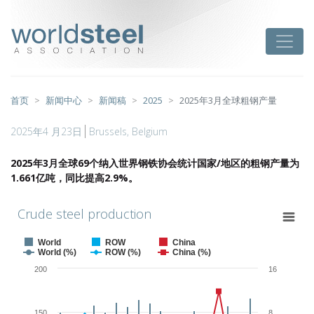
跳
至
worldsteel
Toggle
主
要
内
容
首页
新闻中心
新闻稿
2025
2025年3月全球粗钢产量
2025年4 月23日
Brussels, Belgium
2025
年
3
月全球
69
个纳入世界钢铁协会统计国家
/
地区的粗钢产量为
1.
661
亿吨，同比提高
2
.9%
。
Crude steel production
Crude steel production
Combination chart with 6 data series.
World
ROW
China
View as data table, Crude steel production
World (%)
ROW (%)
China (%)
The chart has 1 X axis displaying categories.
200
16
The chart has 2 Y axes displaying Production (Mt) and Growth (% y-o
150
8