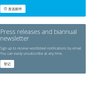
发送邮件
Press releases and biannual
newsletter
Sign up to receive worldsteel notifications by email.
You can easily unsubscribe at any time.
登记