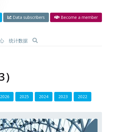
Data subscribers
Become a member
心
统计数据
3）
2026
2025
2024
2023
2022