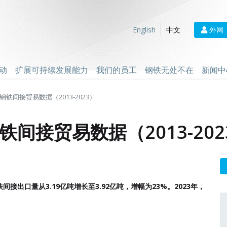
外网
English
中文
动
扩展可持续发展能力
我们的员工
钢铁无处不在
新闻中
铁间接贸易数据（2013-2023）
间接贸易数据（2013-202
铁间接出口量从
3.19
亿吨增长至
3.92
亿吨，增幅为
23%
。
2023
年，