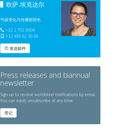
欧萨.埃克达尔
气候变化与传播部部长
+32 2 702 8904
+32 485 62 36 66
发送邮件
Press releases and biannual
newsletter
Sign up to receive worldsteel notifications by email.
You can easily unsubscribe at any time.
登记