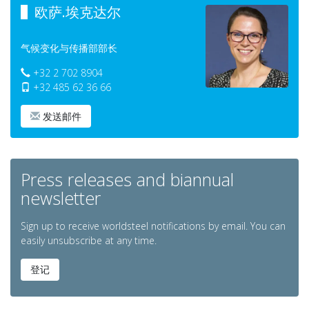
欧萨.埃克达尔
气候变化与传播部部长
+32 2 702 8904
+32 485 62 36 66
发送邮件
Press releases and biannual
newsletter
Sign up to receive worldsteel notifications by email. You can
easily unsubscribe at any time.
登记