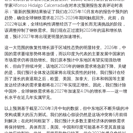
学家
Alfonso Hidalgo Calcerrada
在
对本次预测报告发表
评论
时
表
示：
“
最新的预测结果验证了我们在
2025
年
10
月
发布的报告
中预判的
趋势，
确信
全球钢铁需求在
2025-2026
年期间触底回升。此前，自
2022
年以来，全球结构性调整经历了一个漫长而充满挑战的阶段，
该调整抑制了钢铁需求。我们现在正过渡到
2026
年的温和增长轨
道，预计
2027
年将出现更明显的加速增长。
这一大范围的恢复性增长源于区域性态势的明显转变。
2026
年，中
国的需求萎缩形势终将放缓，而以印度为代表的主要发展中国家的
市场需求仍将强劲增长。我们原本预计中东地区有望实现强劲增
长，但由于持续冲突，该地区
2026
年的钢铁需求将急剧下降。
关键
的是，
我们预计全体发达国家将出现实质性的好转。我们预计在经
历了漫长的衰退期之后，欧盟、美国、加拿大、日本和韩国等主要
发达经济体的需求量都将在
2027
年实现正增长。因此，我们预计除
中国外，全球钢铁需求将在
2027
年加速至
4.0%
的增长率
——
这一增
长水平在近几年实属罕见。
以上预测基于截至
2026
年
3
月中旬的数据，但中东地区不断升级的冲
突构成重大的压力测试。我们的核心假设仍然是这场冲突将
6
月前得
到解决；在此时间框架下，我们预计大多数主要经济体的钢铁需求
将保持韧性。具体而言，美国、中国和印度可能基本不受其直接溢