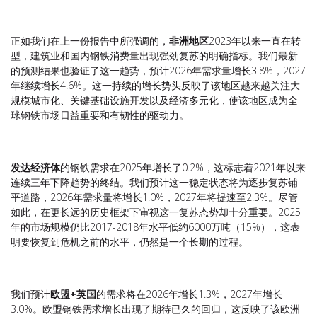
正如
我们在上一份报告中所强调的
，
非洲地区
2023
年以来一直在转
型，建筑业和国内钢铁消费量出现强劲复苏的明确指标。我们最新
的预测结果也验证了这一趋势，预计
2026
年需求量增长
3.8%
，
2027
年继续增长
4.6%
。这一持续的增长势头反映了该地区越来越关注大
规模城市化、关键基础设施开发以及经济多元化，使该地区成为全
球钢铁市场日益重要和有韧性的驱动力。
发达经济体
的钢铁需求在
2025
年增长了
0.2%
，这标志着
2021
年以来
连续三年下降趋势的终结。我们预计这一稳定状态将为逐步复苏铺
平道路，
2026
年需求量将增长
1.0%
，
2027
年将提速至
2.3%
。尽管
如此，在更长远的历史框架下审视这一复苏态势却十分重要。
2025
年的市场规模仍比
2017-2018
年水平低约
6000
万吨（
15%
），这表
明要恢复到危机之前的水平，仍然是一个长期的过程。
我
们预计
欧盟
+
英国
的需求将在
2026
年增长
1.3%
，
2027
年增长
3.0%
。欧盟钢铁需求增长出现了期待已久的回归，这反映了该欧洲