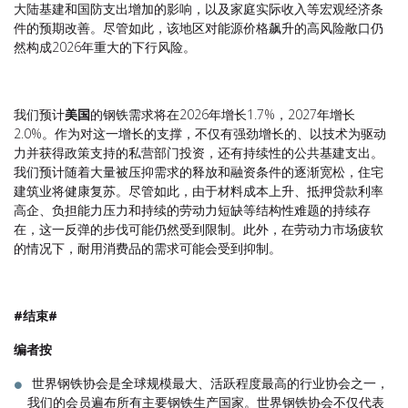
大陆基建和国防支出增加的影响，以及家庭实际收入等宏观经济条
件的预期改善。尽管如此，该地区对能源价格飙升的高风险敞口仍
然构成
2026
年重大的下行风险。
我们预计
美国
的钢铁需求将在
2026
年增长
1.7%
，
2027
年增长
2.0%
。作为对这一增长的支撑，不仅有强劲增长的、以技术为驱动
力并获得政策支持的私营部门投资，还有持续性的公共基建支出。
我们预计随着大量被压抑需求的释放和融资条件的逐渐宽松，住宅
建筑业将健康复苏。尽管如此，由于材料成本上升、抵押贷款利率
高企、负担能力压力和持续的劳动力短缺等结构性难题的持续存
在，这一反弹的步伐可能仍然受到限制。此外，在劳动力市场疲软
的情况下，耐用消费品的需求可能会受到抑制。
#结束#
编者按
世界钢铁协会是全球规模最大、活跃程度最高的行业协会之一，
我们的会员遍布所有主要钢铁生产国家。世界钢铁协会不仅代表