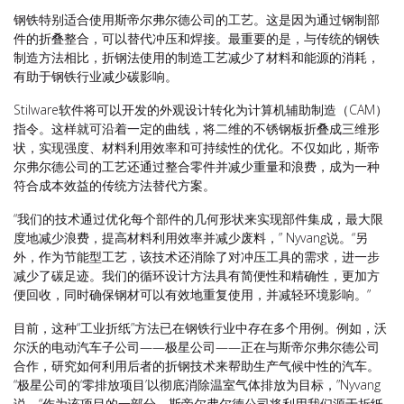
钢铁特别适合使用斯帝尔弗尔德公司的工艺。这是因为通过钢制部
件的折叠整合，可以替代冲压和焊接。最重要的是，与传统的钢铁
制造方法相比，折钢法使用的制造工艺减少了材料和能源的消耗，
有助于钢铁行业减少碳影响。
Stilware软件将可以开发的外观设计转化为计算机辅助制造（CAM）
指令。这样就可沿着一定的曲线，将二维的不锈钢板折叠成三维形
状，实现强度、材料利用效率和可持续性的优化。不仅如此，斯帝
尔弗尔德公司的工艺还通过整合零件并减少重量和浪费，成为一种
符合成本效益的传统方法替代方案。
“我们的技术通过优化每个部件的几何形状来实现部件集成，最大限
度地减少浪费，提高材料利用效率并减少废料，” Nyvang说。“另
外，作为节能型工艺，该技术还消除了对冲压工具的需求，进一步
减少了碳足迹。我们的循环设计方法具有简便性和精确性，更加方
便回收，同时确保钢材可以有效地重复使用，并减轻环境影响。”
目前，这种“工业折纸”方法已在钢铁行业中存在多个用例。例如，沃
尔沃的电动汽车子公司——极星公司——正在与斯帝尔弗尔德公司
合作，研究如何利用后者的折钢技术来帮助生产气候中性的汽车。
“极星公司的‘零排放项目’以彻底消除温室气体排放为目标，”Nyvang
说。“作为该项目的一部分，斯帝尔弗尔德公司将利用我们源于折纸