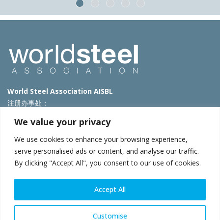
World Steel Association AISBL
注册办事处：
Avenue de Tervueren 270 – 1150 Brussels – Belgium
We value your privacy
T: +32 2 702 89 00 – E:
steel@worldsteel.org
We use cookies to enhance your browsing experience,
北京代表处
serve personalised ads or content, and analyse our traffic.
By clicking "Accept All", you consent to our use of cookies.
北京市朝阳区霄云路40号院国航世纪大厦1号楼3层3F
E:
china@worldsteel.org
© 2025 worldsteel
|
使用条款
|
隐私政策
|
COOKIE政策
|
销售政
Accept All
策
|
网站地图
|
VAT Number BE 0406.597.373
constructsteel.org
|
steeluniversity.org
|
worldautosteel.org
|
Customise