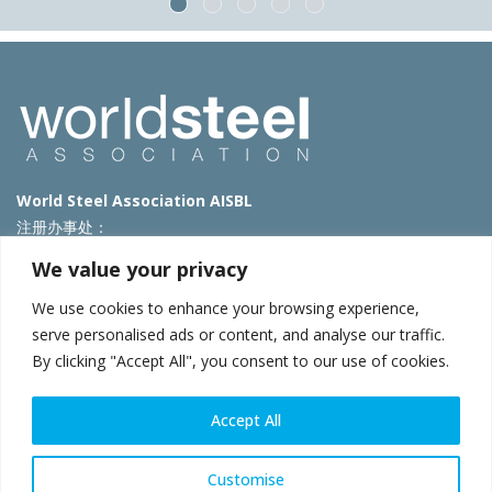
World Steel Association AISBL
注册办事处：
Avenue de Tervueren 270 – 1150 Brussels – Belgium
We value your privacy
T: +32 2 702 89 00 – E:
steel@worldsteel.org
We use cookies to enhance your browsing experience,
北京代表处
serve personalised ads or content, and analyse our traffic.
By clicking "Accept All", you consent to our use of cookies.
北京市朝阳区霄云路40号院国航世纪大厦1号楼3层3F
E:
china@worldsteel.org
© 2025 worldsteel
|
使用条款
|
隐私政策
|
COOKIE政策
|
销售政
Accept All
策
|
网站地图
|
VAT Number BE 0406.597.373
constructsteel.org
|
steeluniversity.org
|
worldautosteel.org
|
Customise