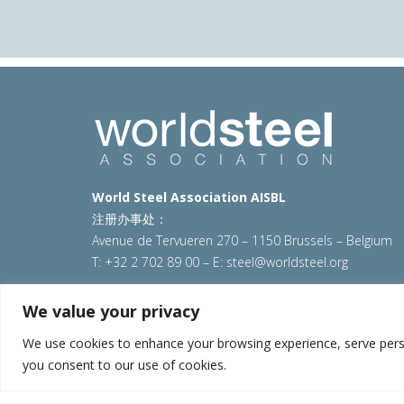
World Steel Association AISBL
注册办事处：
Avenue de Tervueren 270 – 1150 Brussels – Belgium
T: +32 2 702 89 00 – E:
steel@worldsteel.org
© 2025 worldsteel
|
使用条款
|
隐私政策
|
COOKIE政
We value your privacy
VAT Number BE 0406.597.373
We use cookies to enhance your browsing experience, serve persona
you consent to our use of cookies.