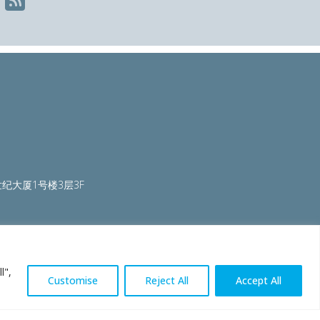
纪大厦1号楼3层3F
ty.org
|
worldautosteel.org
|
worldstainless.org
l",
Customise
Reject All
Accept All