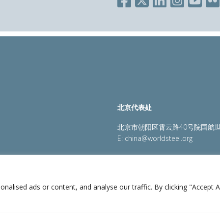
北京代表处
北京市朝阳区霄云路40号院国航世
E:
china@worldsteel.org
策
|
销售政策
|
网站地图
|
constructsteel.org
|
steeluniversi
lised ads or content, and analyse our traffic. By clicking "Accept Al