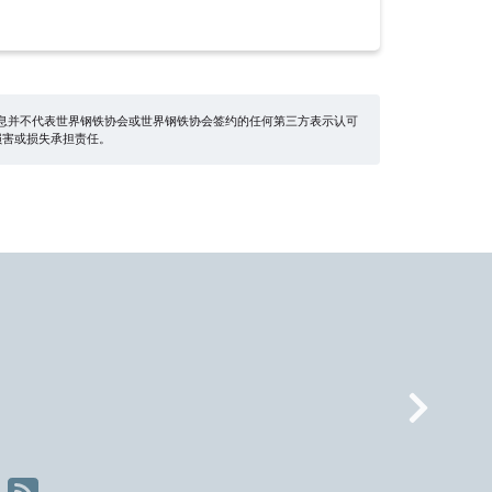
息并不代表世界钢铁协会或世界钢铁协会签约的任何第三方表示认可
损害或损失承担责任。
Nex