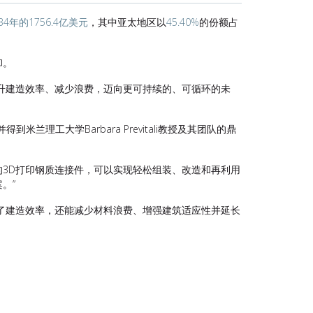
34年的1756.4亿美元
，其中亚太地区以
45.40%
的份额占
卸。
升建造效率、减少浪费，迈向更可持续的、可循环的未
并得到米兰理工大学
Barbara Previtali
教授及其团队的鼎
的
3D
打印钢质连接件
，
可以实现轻松组装、改造和再利用
。”
了建造效率，还能减少材料浪费、增强建筑适应性并延长