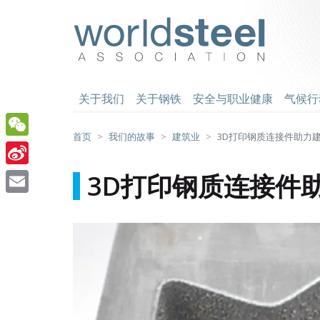
跳
至
worldsteel
主
要
内
容
关于我们
关于钢铁
安全与职业健康
气候行
首页
我们的故事
建筑业
3D打印钢质连接件助力
WeChat
Sina
3D打印钢质连接件
Weibo
Email