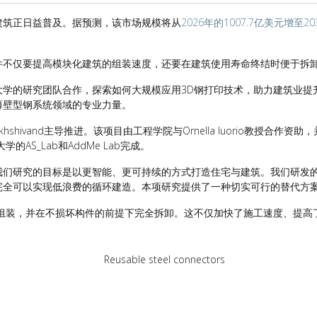
建筑正日益普及。据预测，该市场规模将从
2026年的1007.7亿美元增至20
件不仅要提高模块化建筑的组装速度，还要在建筑使用寿命终结时便于拆
大学的研究团队合作，探索如何大规模应用3D钢打印技术，助力建筑业提
薄壁型钢系统领域的专业力量。
khshivand
主导推进。该项目由工程学院与
Ornella Iuorio
教授合作资助
，
大学的
AS_Lab
和
AddMe Lab
完成。
我们研究的目标是以更智能、更可持续的方式打造住宅与建筑。我们研发
完全可以实现低浪费的循环建造。本项研究提供了一种切实可行的替代方案
速组装，并在不损坏构件的前提下完全拆卸。这不仅加快了施工速度、提高