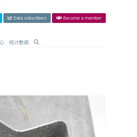
Data subscribers
Become a member
心
统计数据