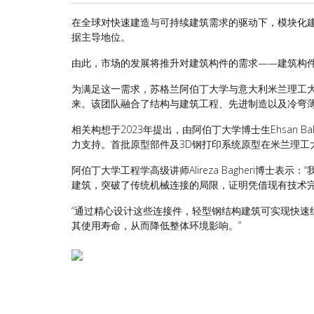
在
全球对快速建造与可持续建筑需求的驱动下，模块化
据主导地位。
由此，市场的发展将推升对建筑构件的需求——建筑构
为满足这一需求，苏格兰阿伯丁大学与意大利米兰理工
来。该团队融合了结构与建筑工程、先进制造以及冷弯
相关构想于
2023
年提出
，
由阿伯丁大学博士生
Ehsan Ba
力支持。首批原型部件及
3D
钢打印系统原型在米兰理工
阿伯丁大学工程学高级讲师
Alireza Bagheri
博士表示
：“
建筑
，
突破了传统机械连接的局限
，
证明凭借现有技术
“通过精心设计这些连接件，轻型钢结构建筑可实现快
其使用寿命，从而降低整体环境影响。”