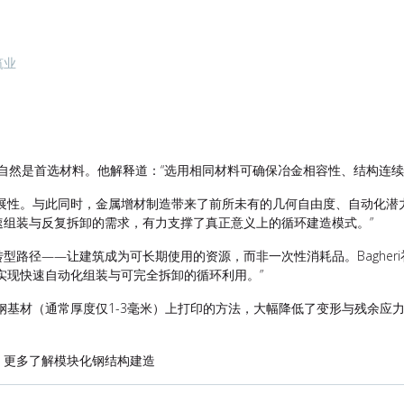
筑业
钢材自然是首选材料。他解释道：“选用相同材料可确保冶金相容性、结构连
延展性。与此同时，金属增材制造带来了前所未有的几何自由度、自动化潜
速组装与反复拆卸的需求，有力支撑了真正意义上的循环建造模式。
”
路径——让建筑成为可长期使用的资源，而非一次性消耗品。Bagher
实现快速自动化组装与可完全拆卸的循环利用。
”
钢基材（通常厚度仅1-3毫米）上打印的方法，大幅降低了变形与残余应
，更多了解模块化钢结构建造