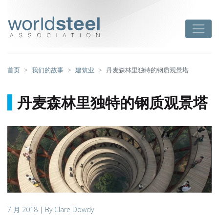
跳
至
worldsteel
Toggle
主
要
内
容
首页
我们的故事
建筑业
丹麦森林里独特的钢质观景塔
丹麦森林里独特的钢质观景塔
7 月 2018
| By Clare Dowdy