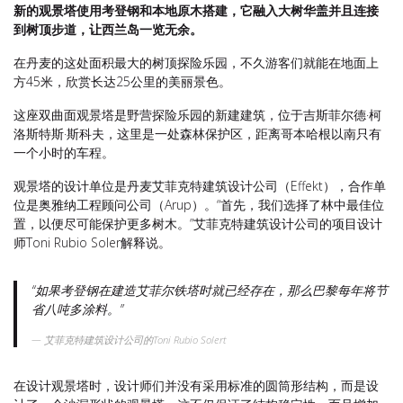
新的观景塔使用考登钢和本地原木搭建，它融入大树华盖并且连接
到树顶步道，让西兰岛一览无余。
在丹麦的这处面积最大的树顶探险乐园，不久游客们就能在地面上
方45米，欣赏长达25公里的美丽景色。
这座双曲面观景塔是野营探险乐园的新建建筑，位于吉斯菲尔德·柯
洛斯特斯·斯科夫，这里是一处森林保护区，距离哥本哈根以南只有
一个小时的车程。
观景塔的设计单位是丹麦艾菲克特建筑设计公司（Effekt），合作单
位是奥雅纳工程顾问公司（Arup）。“首先，我们选择了林中最佳位
置，以便尽可能保护更多树木。”艾菲克特建筑设计公司的项目设计
师Toni Rubio Soler解释说。
“如果考登钢在建造艾菲尔铁塔时就已经存在，那么巴黎每年将节
省八吨多涂料。”
艾菲克特建筑设计公司的Toni Rubio Solert
在设计观景塔时，设计师们并没有采用标准的圆筒形结构，而是设