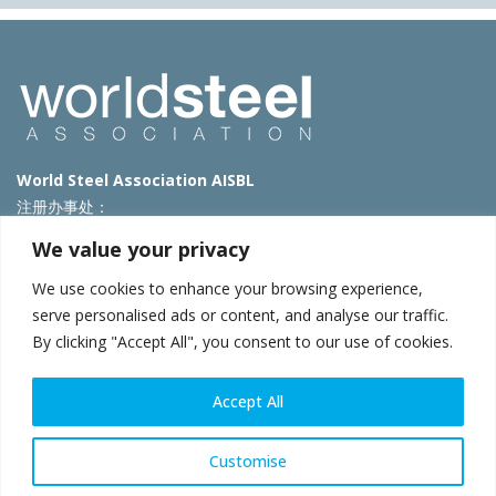
World Steel Association AISBL
注册办事处：
Avenue de Tervueren 270 – 1150 Brussels – Belgium
We value your privacy
T: +32 2 702 89 00 – E:
steel@worldsteel.org
We use cookies to enhance your browsing experience,
北京代表处
serve personalised ads or content, and analyse our traffic.
By clicking "Accept All", you consent to our use of cookies.
北京市朝阳区霄云路40号院国航世纪大厦1号楼3层3F
E:
china@worldsteel.org
© 2025 worldsteel
|
使用条款
|
隐私政策
|
COOKIE政策
|
销售政
Accept All
策
|
网站地图
|
VAT Number BE 0406.597.373
constructsteel.org
|
steeluniversity.org
|
worldautosteel.org
|
Customise
worldstainless.org