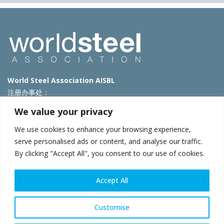
World Steel Association AISBL
注册办事处：
Avenue de Tervueren 270 – 1150 Brussels – Belgium
We value your privacy
T: +32 2 702 89 00 – E:
steel@worldsteel.org
We use cookies to enhance your browsing experience,
北京代表处
serve personalised ads or content, and analyse our traffic.
By clicking "Accept All", you consent to our use of cookies.
北京市朝阳区霄云路40号院国航世纪大厦1号楼3层3F
E:
china@worldsteel.org
© 2025 worldsteel
|
使用条款
|
隐私政策
|
COOKIE政策
|
销售政
Accept All
策
|
网站地图
|
VAT Number BE 0406.597.373
constructsteel.org
|
steeluniversity.org
|
worldautosteel.org
|
Customise
worldstainless.org