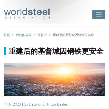
跳
至
worldsteel
Toggle
主
要
内
容
首页
我们的故事
建筑业
重建后的基督城因钢铁更安全
重建后的基督城因钢铁更安全
11 月 2020
| By Desmond Hinton-Beales