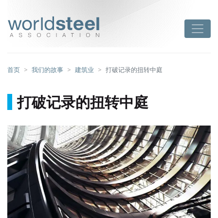
跳
至
worldsteel
Toggle
主
要
内
容
首页
我们的故事
建筑业
打破记录的扭转中庭
打破记录的扭转中庭