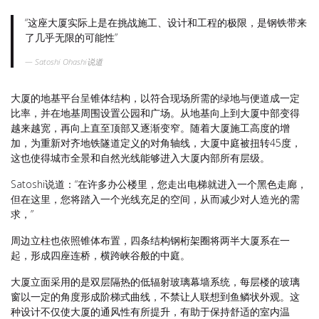
“这座大厦实际上是在挑战施工、设计和工程的极限，是钢铁带来
了几乎无限的可能性”
Satoshi Ohashi说道
大厦的地基平台呈锥体结构，以符合现场所需的绿地与便道成一定
比率，并在地基周围设置公园和广场。从地基向上到大厦中部变得
越来越宽，再向上直至顶部又逐渐变窄。随着大厦施工高度的增
加，为重新对齐地铁隧道定义的对角轴线，大厦中庭被扭转45度，
这也使得城市全景和自然光线能够进入大厦内部所有层级。
Satoshi说道：“在许多办公楼里，您走出电梯就进入一个黑色走廊，
但在这里，您将踏入一个光线充足的空间，从而减少对人造光的需
求，”
周边立柱也依照锥体布置，四条结构钢桁架圈将两半大厦系在一
起，形成四座连桥，横跨峡谷般的中庭。
大厦立面采用的是双层隔热的低辐射玻璃幕墙系统，每层楼的玻璃
窗以一定的角度形成阶梯式曲线，不禁让人联想到鱼鳞状外观。这
种设计不仅使大厦的通风性有所提升，有助于保持舒适的室内温