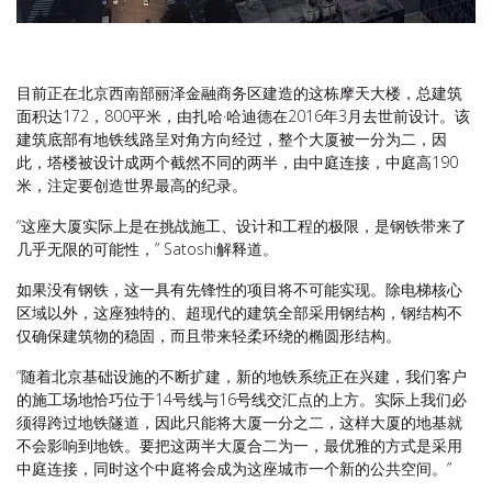
目前正在北京西南部丽泽金融商务区建造的这栋摩天大楼，总建筑
面积达172，800平米，由扎哈·哈迪德在2016年3月去世前设计。该
建筑底部有地铁线路呈对角方向经过，整个大厦被一分为二，因
此，塔楼被设计成两个截然不同的两半，由中庭连接，中庭高190
米，注定要创造世界最高的纪录。
“这座大厦实际上是在挑战施工、设计和工程的极限，是钢铁带来了
几乎无限的可能性，” Satoshi解释道。
如果没有钢铁，这一具有先锋性的项目将不可能实现。除电梯核心
区域以外，这座独特的、超现代的建筑全部采用钢结构，钢结构不
仅确保建筑物的稳固，而且带来轻柔环绕的椭圆形结构。
“随着北京基础设施的不断扩建，新的地铁系统正在兴建，我们客户
的施工场地恰巧位于14号线与16号线交汇点的上方。实际上我们必
须得跨过地铁隧道，因此只能将大厦一分之二，这样大厦的地基就
不会影响到地铁。要把这两半大厦合二为一，最优雅的方式是采用
中庭连接，同时这个中庭将会成为这座城市一个新的公共空间。”