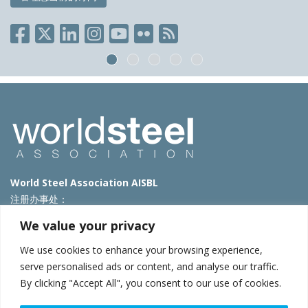
World Steel Association AISBL
注册办事处：
Avenue de Tervueren 270 – 1150 Brussels – Belgium
We value your privacy
T: +32 2 702 89 00 – E:
steel@worldsteel.org
We use cookies to enhance your browsing experience,
北京代表处
serve personalised ads or content, and analyse our traffic.
By clicking "Accept All", you consent to our use of cookies.
北京市朝阳区霄云路40号院国航世纪大厦1号楼3层3F
E:
china@worldsteel.org