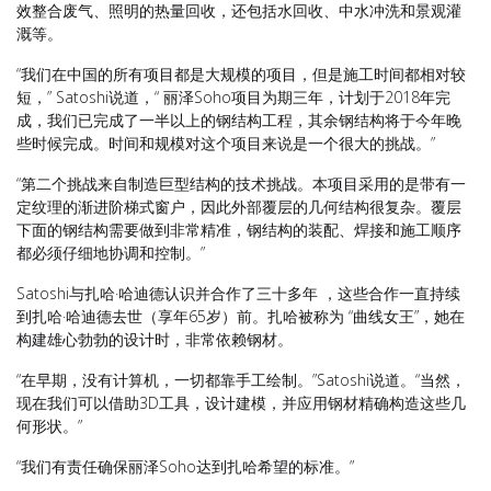
效整合废气、照明的热量回收，还包括水回收、中水冲洗和景观灌
溉等。
“我们在中国的所有项目都是大规模的项目，但是施工时间都相对较
短，” Satoshi说道，“ 丽泽Soho项目为期三年，计划于2018年完
成，我们已完成了一半以上的钢结构工程，其余钢结构将于今年晚
些时候完成。时间和规模对这个项目来说是一个很大的挑战。”
“第二个挑战来自制造巨型结构的技术挑战。本项目采用的是带有一
定纹理的渐进阶梯式窗户，因此外部覆层的几何结构很复杂。覆层
下面的钢结构需要做到非常精准，钢结构的装配、焊接和施工顺序
都必须仔细地协调和控制。”
Satoshi与扎哈·哈迪德认识并合作了三十多年 ，这些合作一直持续
到扎哈·哈迪德去世（享年65岁）前。扎哈被称为 “曲线女王”，她在
构建雄心勃勃的设计时，非常依赖钢材。
“在早期，没有计算机，一切都靠手工绘制。”Satoshi说道。“当然，
现在我们可以借助3D工具，设计建模，并应用钢材精确构造这些几
何形状。”
“我们有责任确保丽泽Soho达到扎哈希望的标准。”