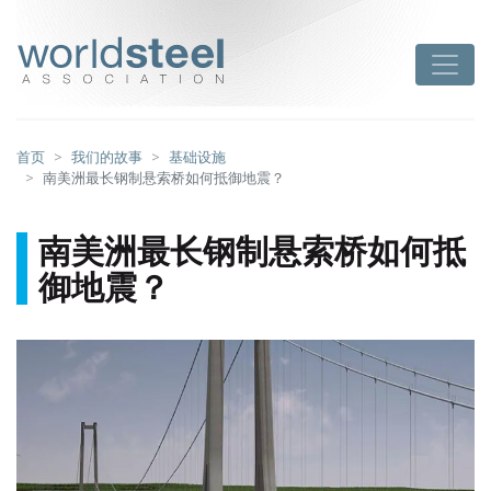
跳
至
worldsteel
Toggle
主
要
内
容
首页
我们的故事
基础设施
南美洲最长钢制悬索桥如何抵御地震？
南美洲最长钢制悬索桥如何抵
御地震？