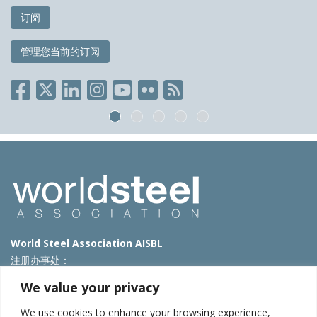
订阅
管理您当前的订阅
World Steel Association AISBL
注册办事处：
Avenue de Tervueren 270 – 1150 Brussels – Belgium
We value your privacy
T: +32 2 702 89 00 – E:
steel@worldsteel.org
We use cookies to enhance your browsing experience,