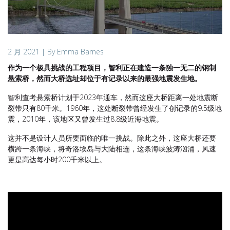
2 月 2021
| By Emma Barnes
作为一个极具挑战的工程项目，智利正在建造一条独一无二的钢制
悬索桥，然而大桥选址却位于有记录以来的最强地震发生地。
智利查考悬索桥计划于2023年通车，然而这座大桥距离一处地震断
裂带只有80千米。1960年，这处断裂带曾经发生了创记录的9.5级地
震，2010年，该地区又曾发生过8.8级近海地震。
这并不是设计人员所要面临的唯一挑战。除此之外，这座大桥还要
横跨一条海峡，将奇洛埃岛与大陆相连，这条海峡波涛汹涌，风速
更是高达每小时200千米以上。