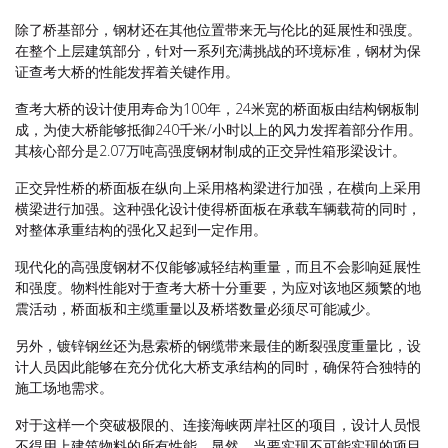
除了桥基部分，钢材还在其他位置带来无与伦比的延展性和强度。
在整个上层建筑部分，针对一系列充满挑战的环境标准，钢材为保
证查考大桥的性能发挥着关键作用。
查考大桥的设计使用寿命为100年，24米宽的桥面板由结构钢板制
成，为使大桥能够抵御240千米/小时以上的风力发挥着部分作用。
其核心部分是2.07万吨高强度钢材制成的正交异性箱形梁设计。
正交异性桥的桥面板在纵向上采用格构梁进行加强，在横向上采用
横梁进行加强。这种强化设计使得桥面板在承载车辆载荷的同时，
对整体承重结构的强化又起到一定作用。
现代化的高强度钢材不仅能够减轻结构重量，而且不会影响延展性
和强度。物料性能对于查考大桥十分重要，为应对该地区频繁的地
震活动，桥面板和主缆重量以及桥塔数量必须尽可能减少。
另外，镀锌钢丝还为悬索桥的钢缆带来最佳的断裂强度重量比，设
计人员因此能够在充分优化大桥支承结构的同时，确保符合独特的
施工场地需求。
对于这样一个突破极限的、连接海峡两岸社区的项目，设计人员恨
不得用上建筑物料的所有性能。显然，当要实现不可能实现的项目