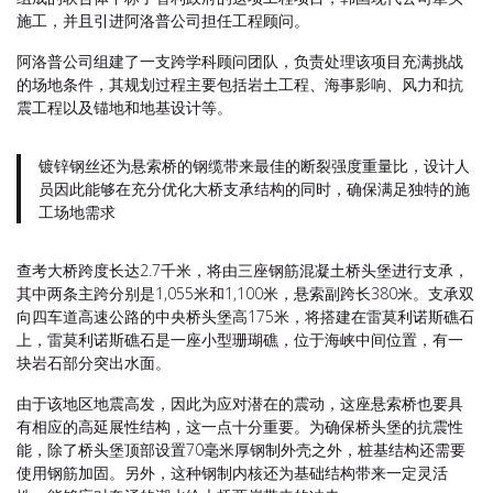
施工，并且引进阿洛普公司担任工程顾问。
阿洛普公司组建了一支跨学科顾问团队，负责处理该项目充满挑战
的场地条件，其规划过程主要包括岩土工程、海事影响、风力和抗
震工程以及锚地和地基设计等。
镀锌钢丝还为悬索桥的钢缆带来最佳的断裂强度重量比，设计人
员因此能够在充分优化大桥支承结构的同时，确保满足独特的施
工场地需求
查考大桥跨度长达2.7千米，将由三座钢筋混凝土桥头堡进行支承，
其中两条主跨分别是1,055米和1,100米，悬索副跨长380米。支承双
向四车道高速公路的中央桥头堡高175米，将搭建在雷莫利诺斯礁石
上，雷莫利诺斯礁石是一座小型珊瑚礁，位于海峡中间位置，有一
块岩石部分突出水面。
由于该地区地震高发，因此为应对潜在的震动，这座悬索桥也要具
有相应的高延展性结构，这一点十分重要。为确保桥头堡的抗震性
能，除了桥头堡顶部设置70毫米厚钢制外壳之外，桩基结构还需要
使用钢筋加固。另外，这种钢制内核还为基础结构带来一定灵活