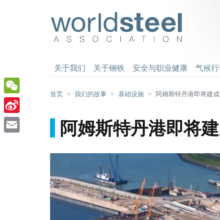
跳
至
worldsteel
主
要
内
容
关于我们
关于钢铁
安全与职业健康
气候行
首页
我们的故事
基础设施
阿姆斯特丹港即将建成
WeChat
Sina
阿姆斯特丹港即将建
Weibo
Email