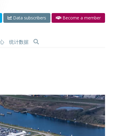
Data subscribers
Become a member
心
统计数据