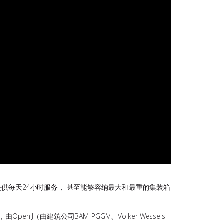
提供每天24小时服务， 甚至能够容纳最大和最重的集装箱
nIJ（由建筑公司BAM-PGGM、Volker Wessels