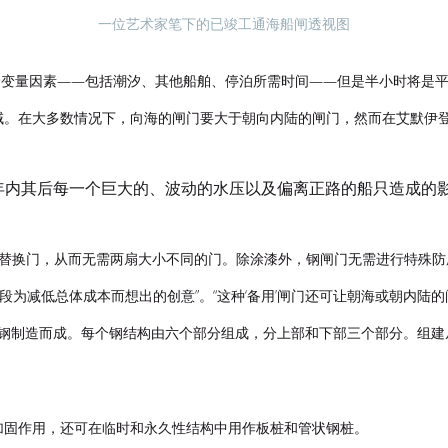
一位艺术家笔下的已竣工通海船闸透视图
间取决于几个变量因素——包括潮汐、其他船舶、停泊所需时间——但是半小时将是平
。在大多数情况下，向海的闸门要大于朝向内陆的闸门，然而在艾默伊登船
0年内其后每一个巨大的、波动的水压以及偏离正路的船只造成的
”替换门，从而无需两扇大小不同的门。除涂漆外，钢闸门无需进行特殊
标阶段为减低总体成本而想出的创意”。“这种‘备用’闸门还可让朝海或朝内
应的结构钢制造而成。每个钢结构由六个部分组成，分上部和下部三个部分。
加固作用，还可在临时和永久性结构中用作板桩和管状钢桩。