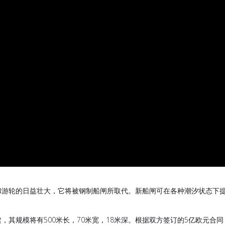
着货运和游轮的日益壮大，它将被钢制船闸所取代。新船闸可在各种潮汐状态下
建，其规模将有500米长，70米宽，18米深。根据双方签订的5亿欧元合同，由Ope