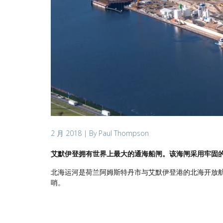
2 月 2018
| By Paul Thompson
艾默伊登拥有世界上最大的通海船闸。该海闸采用牢固
北海运河是荷兰阿姆斯特丹市与艾默伊登港的北海开放航道之
哨。