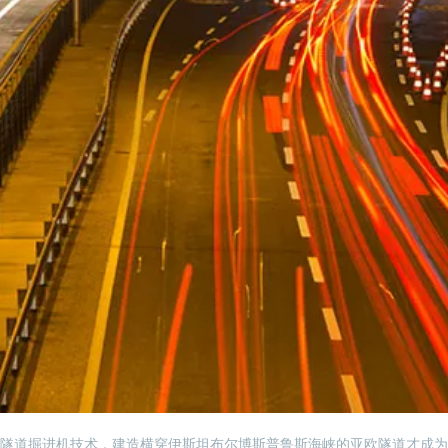
隧道掘进机技术，建造横穿伊斯坦布尔博斯普鲁斯海峡的亚欧隧道才成为