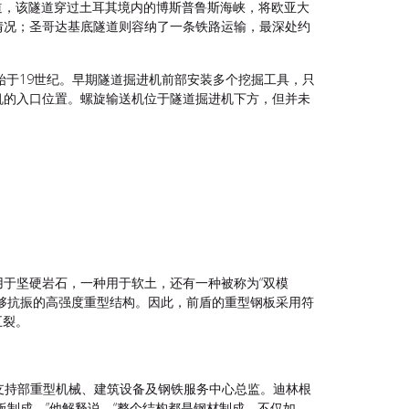
道，该隧道穿过土耳其境内的博斯普鲁斯海峡，将欧亚大
情况；圣哥达基底隧道则容纳了一条铁路运输，最深处约
设始于19世纪。早期隧道掘进机前部安装多个挖掘工具，只
机的入口位置。螺旋输送机位于隧道掘进机下方，但并未
于坚硬岩石，一种用于软土，还有一种被称为“双模
够抗振的高强度重型结构。因此，前盾的重型钢板采用符
五裂。
术支持部重型机械、建筑设备及钢铁服务中心总监。迪林根
制成，”他解释说。“整个结构都是钢材制成，不仅如