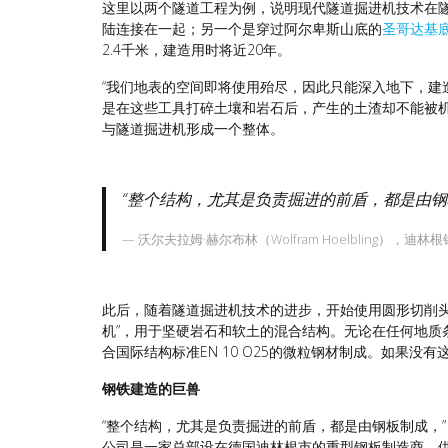
这里以两个隧道工程为例，说明现代隧道掘进机技术在隧
陆连接在一起；另一个是穿过阿尔卑斯山底的
圣哥达基
2.4千米，建造用时将近20年。
“我们地表的空间即将使用殆尽，因此只能深入地下，建造
是在这些工具打碎土壤和岩石后，产生的土渣却不能被
与隧道掘进机形成一个整体。
“整个结构，尤其是负责掘进的前盾，都是由钢
沃尔夫拉姆·赫尔布林（Wolfram Hoelbling），迪林
此后，随着隧道掘进机技术的进步，开始使用圆形切削
机”，用于坚硬岩石和软土的混合结构。无论在任何地
合国际结构标准EN 10 O25的微粒钢材制成。如果
钢铁建造的巨兽
“整个结构，尤其是负责掘进的前盾，都是由钢板制成，
公司是一家总部设在德国迪林根市的重型钢板制造商，供