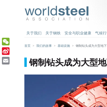
跳
至
worldsteel
主
要
内
容
关于我们
关于钢铁
安全与职业健康
气候行
首页
我们的故事
基础设施
钢制钻头成为大型地下
WeChat
Sina
钢制钻头成为大型地
Weibo
Email