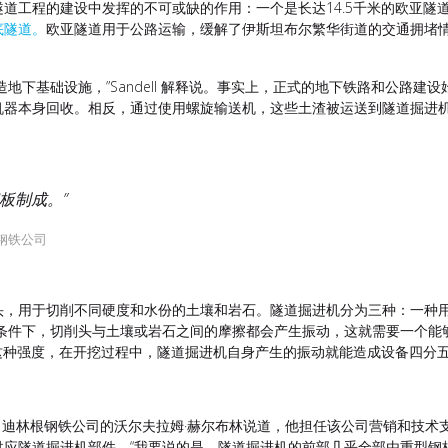
道工程的建设中发挥的不可或缺的作用：一个是长达14.5千米的欧亚隧
底隧道。
欧亚隧道用于公路运输，缓解了伊斯坦布尔繁华街道的交通拥堵
地下基础设施，”Sandell 解释说。事实上，正式的地下铁路和公路建
机器本身回收。相反，通过使用螺旋输送机，这些土渣被运送到隧道掘进
板制成。”
根钢铁公司
头，用于切削不同硬度和水份的土壤和岩石。隧道掘进机分为三种：一种用
质条件下，切削头与土壤或岩石之间的摩擦都会产生振动，这就需要一个能
没有这种强度，在开挖过程中，隧道掘进机自身产生的振动就能造成设备四分
” 迪林根钢铁公司的沃尔夫拉姆·赫尔布林说道，他担任该公司营销和技
应隧道掘进机部件。“我要说的是，隧道掘进机的前部几乎全部由重型钢板