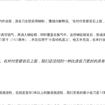
的作业面，滚齿刀全部采用钢制，”桑德尔解释说。“在对付坚硬岩石上面
行真空脱气，再浇入钢锭模，同时覆盖在氩气中。这些钢锭锻造后，形成
5英寸（16.5厘米），并且仅用于“小直径机器上”。他又补充说，在本
制。在对付坚硬岩石上面，我们还没找到一种比滚齿刀更好的具
道掘进机，也就是直径3米以上的隧道掘进机，我们安装的最小齿刀是14