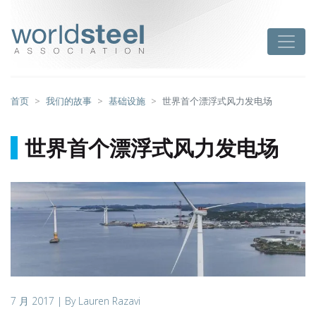
跳
至
worldsteel
Toggle
主
要
内
容
首页
我们的故事
基础设施
世界首个漂浮式风力发电场
世界首个漂浮式风力发电场
7 月 2017
| By Lauren Razavi