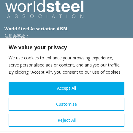
World Steel Association AISBL
注册办事处：
Avenue de Tervueren 270 – 1150 Brussels – Belgium
We value your privacy
T: +32 2 702 89 00 – E:
steel@worldsteel.org
We use cookies to enhance your browsing experience,
北京代表处
serve personalised ads or content, and analyse our traffic.
By clicking "Accept All", you consent to our use of cookies.
北京市朝阳区霄云路40号院国航世纪大厦1号楼3层3F
E:
china@worldsteel.org
© 2025 worldsteel
|
使用条款
|
隐私政策
|
COOKIE政策
|
销售政
Accept All
策
|
网站地图
|
VAT Number BE 0406.597.373
constructsteel.org
|
steeluniversity.org
|
worldautosteel.org
|
Customise
worldstainless.org
Reject All