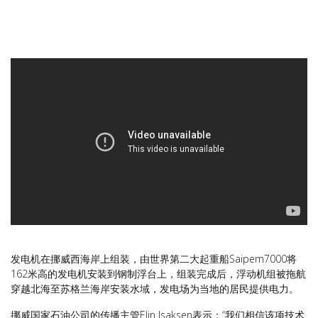
发电机在挪威西海岸上组装，由世界第二大起重船Saipem7000将
162米高的发电机安装到钢制浮台上，组装完成后，浮动机组被拖航
穿越北海至苏格兰海岸安装水域，发电场为当地的居民提供电力。
挪威国家石油公司的传播主管Elin Isaksen表示：“我们相信该项技术