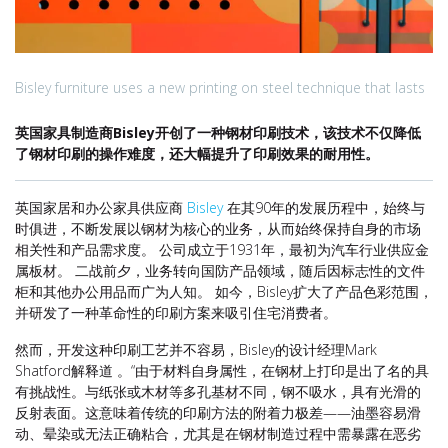
Bisley furniture uses a new printing on steel technique that lasts
英国家具制造商Bisley开创了一种钢材印刷技术，该技术不仅降低
了钢材印刷的操作难度，还大幅提升了印刷效果的耐用性。
英国家居和办公家具供应商
Bisley
在其90年的发展历程中，始终与
时俱进，不断发展以钢材为核心的业务，从而始终保持自身的市场
相关性和产品需求度。 公司成立于1931年，最初为汽车行业供应金
属板材。 二战前夕，业务转向国防产品领域，随后因标志性的文件
柜和其他办公用品而广为人知。 如今，Bisley扩大了产品色彩范围，
并研发了一种革命性的印刷方案来吸引住宅消费者。
然而，开发这种印刷工艺并不容易，Bisley的设计经理Mark
Shatford解释道
。“
由于材料自身属性，在钢材上打印是出了名的具
有挑战性。与纸张或木材等多孔基材不同，钢不吸水，具有光滑的
反射表面。这意味着传统的印刷方法的附着力极差——油墨容易滑
动、晕染或无法正确粘合，尤其是在钢材制造过程中需暴露在恶劣