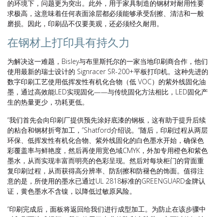
的环境下，问题更为突出。此外，用于家具制造的钢材对耐用性要
求极高，这意味着任何表面涂层都必须能够承受刮擦、清洁和一般
磨损。因此，印刷品不仅要美观，还必须经久耐用。
在钢材上打印具有持久力
为解决这一难题，Bisley与布里斯托尔的一家当地印刷商合作，他们
使用最新的瑞士设计的 Signracer SR-200+平板打印机。这种先进的
数字印刷工艺使用低挥发性有机化合物（低 VOC）的紫外线固化油
墨，通过高效能LED实现固化——与传统固化方法相比，LED固化产
生的热量更少，功耗更低。
“我们首先会向印刷厂提供预先涂好底漆的钢板，这有助于提升后续
的粘合和钢材折弯加工，”Shatford介绍说。“随后，印刷过程从两层
环保、低挥发性有机化合物、紫外线固化的白色墨水开始，确保色
彩覆盖率与鲜艳度，然后再使用宽色域CMYK，外加专用橙色和紫色
墨水，从而实现丰富而明亮的色彩呈现。然后对每块柜门的背面重
复印刷过程，从而获得高分辨率、防刮擦和防褪色的饰面。值得注
意的是，所使用的墨水已通过UL 2818标准的GREENGUARD金牌认
证，黄色墨水不含镍，以降低过敏原风险。
“印刷完成后，面板将返回给我们进行成型加工。为防止在该步骤中