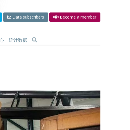
Data subscribers
Become a member
心
统计数据