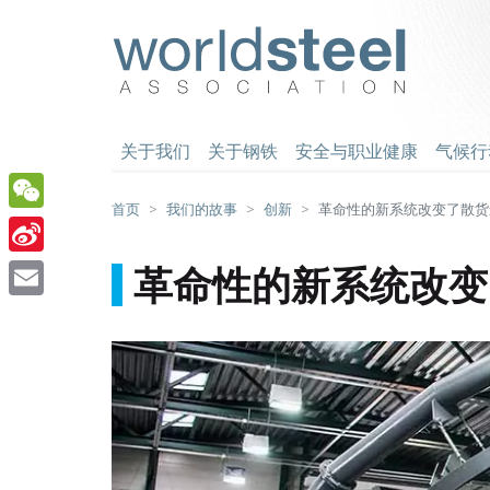
跳
至
worldsteel
主
要
内
容
关于我们
关于钢铁
安全与职业健康
气候行
首页
我们的故事
创新
革命性的新系统改变了散货
WeChat
Sina
革命性的新系统改变
Weibo
Email