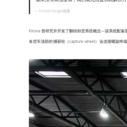
Fredrik Kangas说道
Kiruna 曾研究并开发了翻转卸货系统概念—该系统
各货车顶部的‘捕获轮（capture wheel）’会