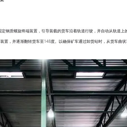
配备固定钢质螺旋终端装置，引导装载的货车沿着轨道行驶，并自动从轨道
连接螺旋终端装置，并逐渐翻转货车至148度。以确保矿车通过卸货站时，从货