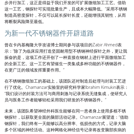
步并行加工，这正是得益于我们开发的可扩展微细加工工艺。借助
这一工艺，钢探针可实现批量生产，且成本大幅降低。”采用不锈钢
制造高密度探针，不仅可以延长探针长度，还能增强其韧性，从而
将断裂风险降至最低。
为新一代不锈钢器件开辟道路
曾在卡内基梅隆大学攻读博士期间参与该项目的Zabir Ahmed表
示：“除了为临床应用打造坚固耐用型不锈钢神经探针之外，更让我
振奋的是，这项工作还开创了一种直接在钢材上进行平面微细加工
的全新工艺。这一工艺有望催生一类集成多种功能的不锈钢器件，
在更广泛的领域发挥重要作用。”
在不锈钢微细加工的基础上，该团队还对制造后处理与封装工艺进
行了优化。Chamanzar实验室的研究科学家Ibrahim Kimukin表示：
“我们设计的封装方法可与商用刺激与记录系统无缝集成，使研究人
员与医务工作者能够轻松采用我们研发的不锈钢器件。”
未来，该团队希望神经外科医生能够在同一患者身上使用多根不锈
钢探针，以获取更全面的脑部活动记录。Chamanzar展望道：“借助
钢探针，我们终有一天能够以高分辨率、低损伤的方式，记录大脑
多个区域的神经活动。这种网格化神经信号记录将改变脑部疾病的