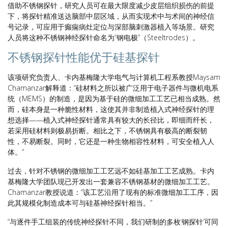
借助不锈钢探针，研究人员可在最大限度减少皮层组织损伤的前提
下，将探针精准送达脑部中层区域，从而实现术中与术间的神经信
号记录，可应用于癫痫病灶定位与深部脑刺激器植入等场景。研究
人员将这种不锈钢神经探针命名为“钢电极”（Steeltrodes）。
不锈钢探针性能优于硅基探针
该项研究负责人、卡内基梅隆大学电气与计算机工程系教授Maysam
Chamanzar解释道：“硅材料之所以被广泛用于电子器件与微机电系
统（MEMS）的制造，是因为基于硅的微细加工工艺已相当成熟。然
而，硅本身是一种脆性材料，这使其并非制造植入式神经探针的理
想选择——植入式神经探针通常具有较大的长径比，即细而纤长，
若采用硅材料则极易折断。相比之下，不锈钢具有极高的断裂韧
性，不易断裂。同时，它还是一种生物相容性材料，可安全植入人
体。”
过去，针对不锈钢的微细加工工艺远不如硅基加工工艺成熟。卡内
基梅隆大学团队现已开发出一套兼容不锈钢基材的微细加工工艺。
Chamanzar教授说道：“该工艺沿用了现有的标准微细加工工序，因
此其规模化制造成本可与硅基神经探针相当。”
“与逐件手工组装的传统神经探针不同，我们研制的多枚‘钢探针’可同