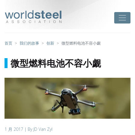
跳
至
worldsteel
Toggle
主
要
内
容
首页
我们的故事
创新
微型燃料电池不容小觑
微型燃料电池不容小觑
1 月 2017
| By JD Van Zyl