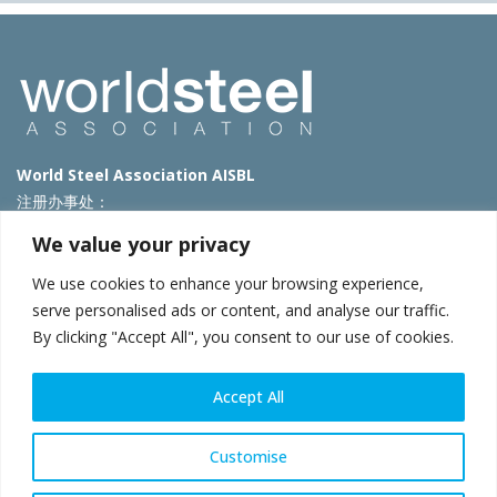
World Steel Association AISBL
注册办事处：
Avenue de Tervueren 270 – 1150 Brussels – Belgium
We value your privacy
T: +32 2 702 89 00 – E:
steel@worldsteel.org
We use cookies to enhance your browsing experience,
北京代表处
serve personalised ads or content, and analyse our traffic.
By clicking "Accept All", you consent to our use of cookies.
北京市朝阳区霄云路40号院国航世纪大厦1号楼3层3F
E:
china@worldsteel.org
© 2025 worldsteel
|
使用条款
|
隐私政策
|
COOKIE政策
|
销售政
Accept All
策
|
网站地图
|
VAT Number BE 0406.597.373
constructsteel.org
|
steeluniversity.org
|
worldautosteel.org
|
Customise
worldstainless.org