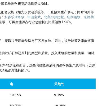
开展氢基炼钢和电炉炼钢试点项目。
及配套设施（如光伏发电系统等），直接为生产供电；同时向外部
括：
安赛乐米塔尔
、
中国宝武
、
北美耶弗拉兹
、
纽柯钢铁
、
京德勒
显示，可再生能源占行业总能耗的比重达到1.94%。
用主要取决于用能类型与厂区所在地。因此，提升能源效率能够降
用的铁矿石和还原剂的类型和质量、投入废钢的数量和质量、钢材
。
高炉-转炉流程而言，这些间接能源消耗约占钢铁生产总能耗（含原
源消耗占总能耗的5%。
电
天然气
10-15%
5-15%
50-70%
10-25%