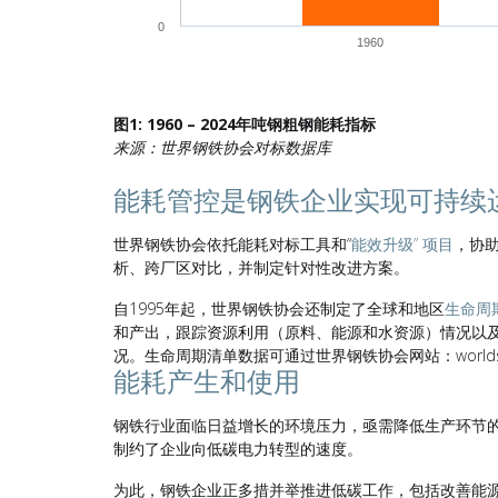
0
1960
End of interactive chart.
图1: 1960 – 2024年吨钢粗钢能耗指标
来源：世界钢铁协会对标数据库
能耗管控是钢铁企业实现可持续
世界钢铁协会依托能耗对标工具和“
能效升级” 项目
，协
析、跨厂区对比，并制定针对性改进方案。
自1995年起，世界钢铁协会还制定了全球和地区
生命周
和产出，跟踪资源利用（原料、能源和水资源）情况以
况。生命周期清单数据可通过世界钢铁协会网站：worldste
能耗产生和使用
钢铁行业面临日益增长的环境压力，亟需降低生产环节
制约了企业向低碳电力转型的速度。
为此，钢铁企业正多措并举推进低碳工作，包括改善能