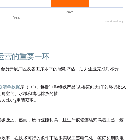
2024
Year
worldsteel.org
运营的重要一环
助会员开展厂区及各工序水平的能耗评估，助力企业完成对标分
期清单数据
库（LCI)，包括17种钢铁产品“从摇篮到大门”的环境投入
及向空气、水域和陆地排放的情
el.org申请获取。
的碳强度。然而，该行业能耗高、且生产依赖连续式高温工艺，这
源效率，在技术可行的条件下逐步实现工艺电气化、签订长期购电