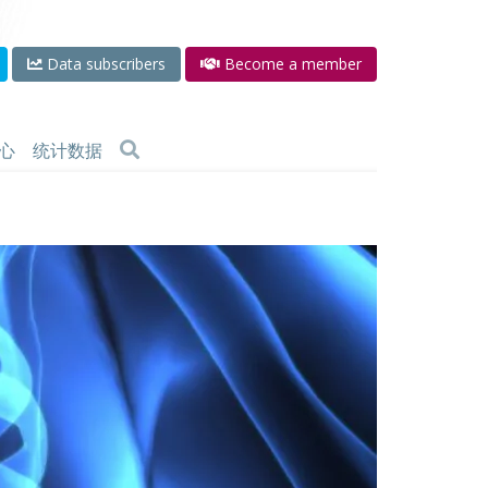
Data subscribers
Become a member
心
统计数据