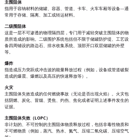
主围阻体
指用于容纳材料的储罐、容器、管道、卡车、火车车厢等设备—通
常用于存储、隔离、加工或转运材料。
二级围阻体
这是一层不可渗透的物理隔挡层，专门用于减轻突破主围阻体的物
质所造成的影响。二级围护系统包括但不限于储罐防护堤、工艺设
备四周铺设的路边石、排水收集系统、顶部开口双层储罐的外壁
等。
爆炸
指造成压力突跃或冲击波的能量释放过程（例如，设备或管道破裂
造成的爆震、爆燃以及高压的快速释放等）。
火灾
主围阻体失效造成的任何燃烧事故（无论是否出现火焰）。火灾包
括阴燃、炭化、冒烟、烫焦、灼伤、焦化或者证明上述事件发生的
证据。
主围阻体失效（LOPC）
非计划的、不可控制的主围阻体物质释放过程，包括非毒性物质和
不可燃物质（例如，蒸汽、热水、氮气、压缩二氧化碳、压缩空气