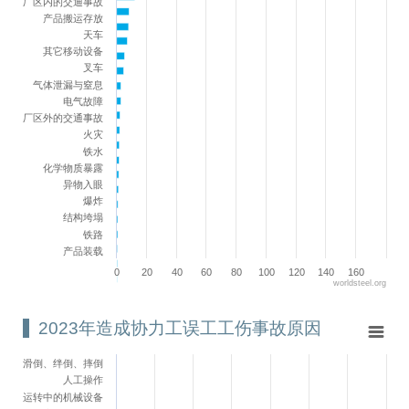
厂区内的交通事故
产品搬运存放
天车
其它移动设备
叉车
气体泄漏与窒息
电气故障
厂区外的交通事故
火灾
铁水
化学物质暴露
异物入眼
爆炸
结构垮塌
铁路
产品装载
0
20
40
60
80
100
120
140
160
worldsteel.org
End of interactive chart.
2023年造成协力工误工工伤事故原因
2023年造成协力工误工工伤事故原因
Bar chart with 23 bars.
滑倒、绊倒、摔倒
View as data table, 2023年造成协力工误工工伤事故原因
人工操作
The chart has 1 X axis displaying categories.
运转中的机械设备