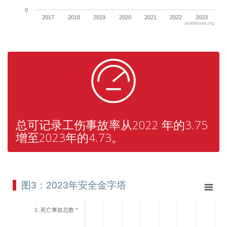
0
2017
2018
2019
2020
2021
2022
2023
worldsteel.org
End of interactive chart.
总可记录工伤事故率从2022 年的3.75
增至2023年的4.73。
图3：2023年安全金字塔
图3：2023年安全金字塔
Bar chart with 7 bars.
View as data table, 图3：2023年安全金字塔
1. 死亡事故总数
*
The chart has 1 X axis displaying categories.