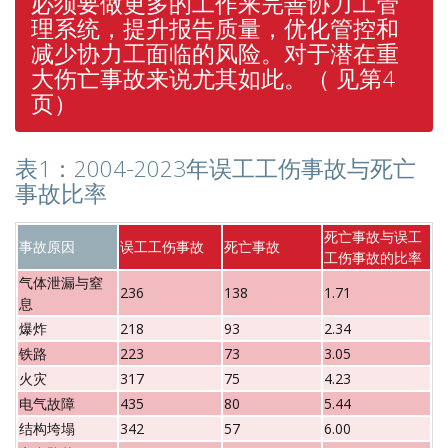
必须要做更多的工作来完善协力工管
理系统，提升报告质量，优化管控和
减少协力工面临的风险。对于潜在重
大伤亡事故来说尤其如此。（ 见第4
页）
表1：2004-2023年误工工伤事故与死亡
事故比率
死亡事故与误工
事故原因
误工工伤事故
死亡事故
工伤事故的比率
气体泄漏与窒
236
138
1.71
息
爆炸
218
93
2.34
铁路
223
73
3.05
火灾
317
75
4.23
电气故障
435
80
5.44
结构垮塌
342
57
6.00