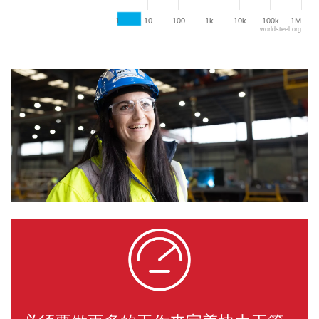
1
10
100
1k
10k
100k
1M
worldsteel.org
End of interactive chart.