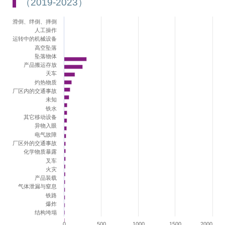
（2019-2023）
Bar chart with 23 bars.
View as data table, 过去5年间造成误工工伤事故的原因（2019-202
滑倒、绊倒、摔倒
The chart has 1 X axis displaying categories.
人工操作
The chart has 1 Y axis displaying values. Range: 0 to 2000.
运转中的机械设备
高空坠落
坠落物体
产品搬运存放
天车
灼热物质
厂区内的交通事故
未知
铁水
其它移动设备
异物入眼
电气故障
厂区外的交通事故
化学物质暴露
叉车
火灾
产品装载
气体泄漏与窒息
铁路
爆炸
结构垮塌
0
500
1000
1500
2000