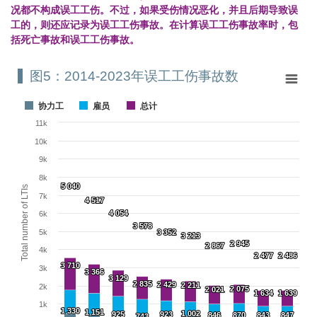
况都不构成误工工伤。不过，如果受伤情况恶化，并且后期导致误
工的，则还应记录为误工工伤事故。在计算误工工伤事故率时，包
括死亡事故和误工工伤事故。
图5：2014-2023年误工工伤事故数
图5：2014-2023年误工工伤事故数
Bar chart with 3 data series.
协力工
雇员
总计
View as data table, 图5：2014-2023年误工工伤事故数
11k
The chart has 1 X axis displaying categories.
The chart has 1 Y axis displaying Total number of LTIs. Range: 0 to 
10k
9k
8k
5 040
5 040
Total number of LTIs
7k
4 517
4 517
4 054
4 054
6k
3 578
3 578
5k
3 352
3 352
3 213
3 213
2 945
2 945
2 867
2 867
4k
2 477
2 477
2 486
2 486
3 710
3 710
3k
3 366
3 366
3 129
3 129
2 835
2 835
2 429
2 429
2 211
2 211
2k
2 075
2 075
2 021
2 021
1 634
1 634
1 639
1 639
1k
1 330
1 330
1 151
1 151
1 002
1 002
925
925
923
923
846
846
870
870
843
843
847
847
743
743