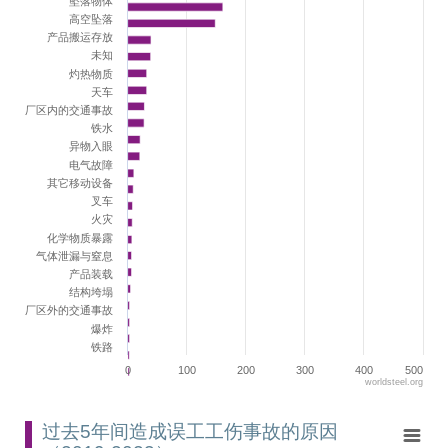
The chart has 1 Y axis displaying values. Range: 0 to 500.
坠落物体
高空坠落
产品搬运存放
未知
灼热物质
天车
厂区内的交通事故
铁水
异物入眼
电气故障
其它移动设备
叉车
火灾
化学物质暴露
气体泄漏与窒息
产品装载
结构垮塌
厂区外的交通事故
爆炸
铁路
0
100
200
300
400
500
worldsteel.org
End of interactive chart.
过去5年间造成误工工伤事故的原因（2019-2023）
过去5年间造成误工工伤事故的原因