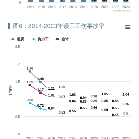
0
2014
2015
2016
2017
2018
2019
2020
2021
2022
2023
worldsteel.org
End of interactive chart.
图6：2014-2023年误工工伤事故率
图6：2014-2023年误工工伤事故率
Line chart with 3 lines.
雇员
协力工
合计
View as data table, 图6：2014-2023年误工工伤事故率
2.5
The chart has 1 X axis displaying categories.
The chart has 1 Y axis displaying LTIFR. Range: 0 to 2.5.
2
1.78
1.78
1.48
1.48
1.5
1.39
1.39
LTIFR
1.25
1.25
1.21
1.21
1.17
1.17
1.05
1.05
1.04
1.04
1.03
1.03
1.01
1.01
0.98
0.98
0.97
0.97
0.94
0.94
1
0.88
0.88
0.85
0.85
0.85
0.85
0.85
0.85
0.84
0.84
0.83
0.83
0.76
0.76
0.72
0.72
0.66
0.66
0.65
0.65
0.65
0.65
0.64
0.64
0.59
0.59
0.56
0.56
0.52
0.52
0.5
0.5
0.45
0.45
0.5
0
2014
2015
2016
2017
2018
2019
2020
2021
2022
2023