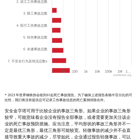
2. 误工工伤事故总数
The chart has 1 Y axis displaying values. Range: 0 to 7.
3. 限工事故总数
4. 医疗工伤事故总数
5. 轻伤事故总数
6. 未遂事故总数
7. 不安全行为及情况总数s
1
10
100
1k
10k
100k
1M
1…
worldsteel.org
End of interactive chart.
* 2023 年世界钢铁协会收到61起死亡事故报告。为了确保上述报告表格中百分比的可
比性，我们将没有提供总可记录工伤事故信息的死亡案例排除在外。
安全金字塔可用于比较企业的事故三角形。如果企业的事故三角形
较窄，可能意味着企业没有报告全部事故，或者需要更加关注该企
业的死亡事故预防措施。应当注意，平均形状的事故三角形并不一
定是最优三角形，最优三角形可能较宽。轻微事故的减少并不会直
接导致重大事故的减少，尽管如此，企业通过报告轻微事故，可以