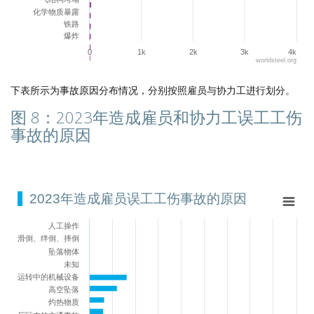
化学物质暴露
铁路
爆炸
0
1k
2k
3k
4k
worldsteel.org
End of interactive chart.
下表所示为事故原因分布情况，分别按照雇员与协力工进行划分。
图 8：2023年造成雇员和协力工误工工伤
事故的原因
2023年造成雇员误工工伤事故的原因
2023年造成雇员误工工伤事故的原因
Bar chart with 23 bars.
人工操作
View as data table, 2023年造成雇员误工工伤事故的原因
滑倒、绊倒、摔倒
The chart has 1 X axis displaying categories.
坠落物体
The chart has 1 Y axis displaying values. Range: 0 to 180.
未知
运转中的机械设备
高空坠落
灼热物质