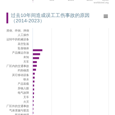
worldsteel.org
End of interactive chart.
过去10年间造成误工工伤事故的原因（2014-2023）
过去10年间造成误工工伤事故的原因
（2014-2023）
Bar chart with 23 bars.
View as data table, 过去10年间造成误工工伤事故的原因（2014-20
滑倒、绊倒、摔倒
The chart has 1 X axis displaying categories.
人工操作
The chart has 1 Y axis displaying values. Range: 0 to 4000.
运转中的机械设备
高空坠落
坠落物体
产品搬运存放
未知
天车
厂区内的交通事故
灼热物质
其它移动设备
铁水
产品装载
异物入眼
电气故障
叉车
火灾
厂区外的交通事故
气体泄漏与窒息
气结构垮塌