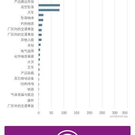
The chart has 1 Y axis displaying values. Range: 0 to 350.
产品搬运存放
高空坠落
天车
坠落物体
灼热物质
厂区内的交通事故
厂区内的交通事故
异物入眼
未知
电气故障
化学物质暴露
火灾
叉车
产品装载
其它移动设备
结构垮塌
铁路
气体泄漏与窒息
爆炸
厂区外的交通事故
0
50
100
150
200
250
300
350
worldsteel.org
End of interactive chart.