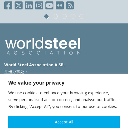
World Steel Association AISBL
注册办事处：
Avenue de Tervueren 270 – 1150 Brussels – Belgium
We value your privacy
T: +32 2 702 89 00 – E:
steel@worldsteel.org
We use cookies to enhance your browsing experience,
北京代表处
serve personalised ads or content, and analyse our traffic.
By clicking "Accept All", you consent to our use of cookies.
北京市朝阳区霄云路40号院国航世纪大厦1号楼3层3F
E:
china@worldsteel.org
© 2025 worldsteel
|
使用条款
|
隐私政策
|
COOKIE政策
|
销售政
Accept All
策
|
网站地图
|
VAT Number BE 0406.597.373