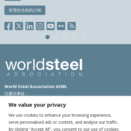
管理您当前的订阅
World Steel Association AISBL
注册办事处：
Avenue de Tervueren 270 – 1150 Brussels – Belgium
We value your privacy
T: +32 2 702 89 00 – E:
steel@worldsteel.org
We use cookies to enhance your browsing experience,
北京代表处
serve personalised ads or content, and analyse our traffic.
By clicking "Accept All", you consent to our use of cookies.
北京市朝阳区霄云路40号院国航世纪大厦1号楼3层3F