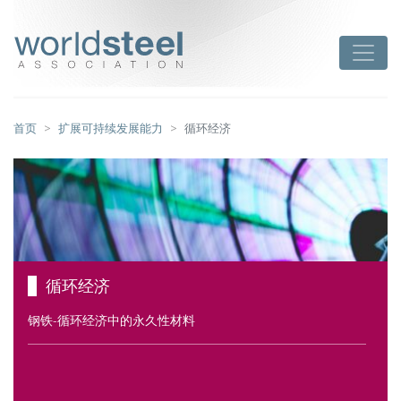
跳
至
worldsteel
Toggle
主
要
内
容
首页
扩展可持续发展能力
循环经济
循环经济
钢铁-循环经济中的永久性材料