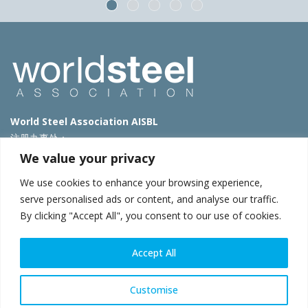
World Steel Association AISBL
注册办事处：
Avenue de Tervueren 270 – 1150 Brussels – Belgium
We value your privacy
T: +32 2 702 89 00 – E:
steel@worldsteel.org
We use cookies to enhance your browsing experience,
北京代表处
serve personalised ads or content, and analyse our traffic.
By clicking "Accept All", you consent to our use of cookies.
北京市朝阳区霄云路40号院国航世纪大厦1号楼3层3F
E:
china@worldsteel.org
Accept All
© 2025 worldsteel
|
使用条款
|
隐私政策
|
COOKIE政策
|
销售政
策
|
网站地图
|
VAT Number BE 0406.597.373
constructsteel.org
|
steeluniversity.org
|
worldautosteel.org
|
Customise
worldstainless.org