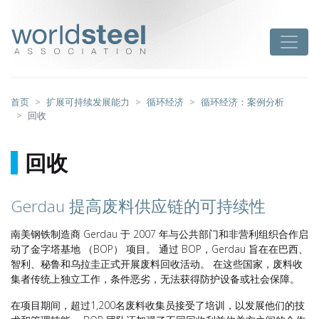
跳
至
worldsteel
Toggle
主
要
内
容
首页
扩展可持续发展能力
循环经济
循环经济：案例分析
回收
回收
Gerdau 提高废料供应链的可持续性
南美钢铁制造商 Gerdau 于 2007 年与公共部门和非营利组织合作启
动了金字塔基地 （BOP） 项目。 通过 BOP，Gerdau 旨在在巴西、
智利、秘鲁和乌拉圭正式开展废料回收活动。 在这些国家，废料收
集者传统上独立工作，条件恶劣，无法获得防护设备或社会保障。
在项目期间，超过1,200名废料收集员接受了培训，以发展他们的技