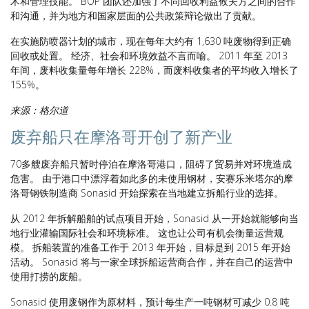
术和管理技能。 BOP 团队还加强了不同回收利益攸关方之间的合作
和沟通，并为地方和国家层面的公共政策辩论做出了贡献。
在实施防喷器计划的城市，现在每年大约有 1,630 吨废物得到正确
回收或处置。 经济、社会和环境效益不言而喻。 2011 年至 2013
年间，废料收集量每年增长 228%，而废料收集者的平均收入增长了
155%。
来源：格尔道
废弃船只在摩洛哥开创了新产业
70多艘废弃船只暂时停泊在摩洛哥港口，阻碍了贸易并对环境造成
危害。 由于港口中漂浮着如此多的未使用钢材，安赛乐米塔尔的摩
洛哥钢铁制造商 Sonasid 开始探索在当地建立拆船行业的选择。
从 2012 年拆解船舶的试点项目开始，Sonasid 从一开始就能够向当
地行业灌输国际社会和环境标准。 这也让公司有机会衡量运营规
模。 拆船装置的准备工作于 2013 年开始，目标是到 2015 年开始
活动。 Sonasid 将与一家全球拆船运营商合作，并在自己的运营中
使用打捞的废船。
Sonasid 使用废钢作为原材料，预计每生产一吨钢材可减少 0.8 吨