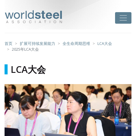
跳
至
worldsteel
Toggle
主
要
内
容
首页
扩展可持续发展能力
全生命周期思维
LCA大会
2025年LCA大会
LCA大会