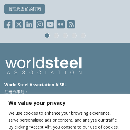
管理您当前的订阅
World Steel Association AISBL
注册办事处：
Avenue de Tervueren 270 – 1150 Brussels – Belgium
We value your privacy
T: +32 2 702 89 00 – E:
steel@worldsteel.org
We use cookies to enhance your browsing experience,
北京代表处
serve personalised ads or content, and analyse our traffic.
By clicking "Accept All", you consent to our use of cookies.
北京市朝阳区霄云路40号院国航世纪大厦1号楼3层3F