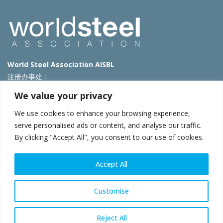
World Steel Association AISBL
注册办事处：
Avenue de Tervueren 270 – 1150 Brussels – Belgium
We value your privacy
T: +32 2 702 89 00 – E:
steel@worldsteel.org
We use cookies to enhance your browsing experience,
北京代表处
serve personalised ads or content, and analyse our traffic.
By clicking "Accept All", you consent to our use of cookies.
北京市朝阳区霄云路40号院国航世纪大厦1号楼3层3F
E:
china@worldsteel.org
© 2025 worldsteel
|
使用条款
|
隐私政策
|
COOKIE政策
|
销售政
Accept All
策
|
网站地图
|
VAT Number BE 0406.597.373
constructsteel.org
|
steeluniversity.org
|
worldautosteel.org
|
Customise
worldstainless.org
Reject All