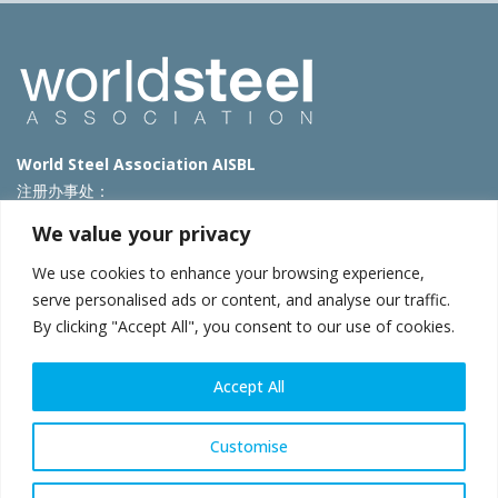
World Steel Association AISBL
注册办事处：
Avenue de Tervueren 270 – 1150 Brussels – Belgium
We value your privacy
T: +32 2 702 89 00 – E:
steel@worldsteel.org
We use cookies to enhance your browsing experience,
北京代表处
serve personalised ads or content, and analyse our traffic.
By clicking "Accept All", you consent to our use of cookies.
北京市朝阳区霄云路40号院国航世纪大厦1号楼3层3F
E:
china@worldsteel.org
© 2025 worldsteel
|
使用条款
|
隐私政策
|
COOKIE政策
|
销售政
Accept All
策
|
网站地图
|
VAT Number BE 0406.597.373
constructsteel.org
|
steeluniversity.org
|
worldautosteel.org
|
Customise
worldstainless.org