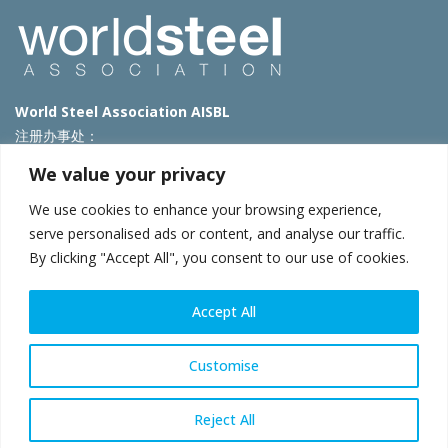
World Steel Association AISBL
注册办事处：
Avenue de Tervueren 270 – 1150 Brussels – Belgium
We value your privacy
T: +32 2 702 89 00 – E:
steel@worldsteel.org
We use cookies to enhance your browsing experience,
北京代表处
serve personalised ads or content, and analyse our traffic.
By clicking "Accept All", you consent to our use of cookies.
北京市朝阳区霄云路40号院国航世纪大厦1号楼3层3F
E:
china@worldsteel.org
© 2025 worldsteel
|
使用条款
|
隐私政策
|
COOKIE政策
|
销售政
Accept All
策
|
网站地图
|
VAT Number BE 0406.597.373
constructsteel.org
|
steeluniversity.org
|
worldautosteel.org
|
Customise
worldstainless.org
Reject All