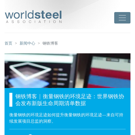
跳
至
worldsteel
Toggle
主
要
内
容
首页
新闻中心
钢铁博客
钢铁博客 | 衡量钢铁的环境足迹：世界钢铁协
会发布新版生命周期清单数据
衡量钢铁的环境足迹如何提升衡量钢铁的环境足迹—来自可持
续发展项目总监的洞察。