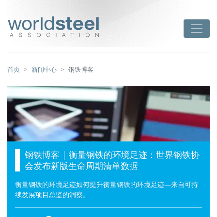
跳
至
worldsteel
Toggle
主
要
内
容
首页
新闻中心
钢铁博客
钢铁博客 | 衡量钢铁的环境足迹：世界钢铁协
会发布新版生命周期清单数据
衡量钢铁的环境足迹如何提升衡量钢铁的环境足迹—来自可持
续发展项目总监的洞察。