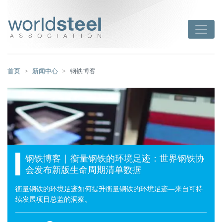
跳
至
worldsteel
Toggle
主
要
内
容
首页
新闻中心
钢铁博客
钢铁博客 | 衡量钢铁的环境足迹：世界钢铁协
会发布新版生命周期清单数据
衡量钢铁的环境足迹如何提升衡量钢铁的环境足迹—来自可持
续发展项目总监的洞察。