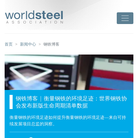
跳
至
worldsteel
Toggle
主
要
内
容
首页
新闻中心
钢铁博客
钢铁博客 | 衡量钢铁的环境足迹：世界钢铁协
会发布新版生命周期清单数据
衡量钢铁的环境足迹如何提升衡量钢铁的环境足迹—来自可持
续发展项目总监的洞察。