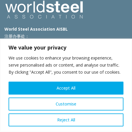
World Steel Association AISBL
注册办事处：
Avenue de Tervueren 270 – 1150 Brussels – Belgium
We value your privacy
T: +32 2 702 89 00 – E:
steel@worldsteel.org
We use cookies to enhance your browsing experience,
北京代表处
serve personalised ads or content, and analyse our traffic.
By clicking "Accept All", you consent to our use of cookies.
北京市朝阳区霄云路40号院国航世纪大厦1号楼3层3F
E:
china@worldsteel.org
© 2025 worldsteel
|
使用条款
|
隐私政策
|
COOKIE政策
|
销售政
Accept All
策
|
网站地图
|
VAT Number BE 0406.597.373
constructsteel.org
|
steeluniversity.org
|
worldautosteel.org
|
Customise
worldstainless.org
Reject All